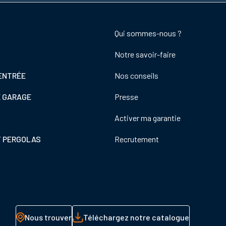
Footer
Qui sommes-nous ?
colonne
Notre savoir-faire
de
droite
ENTRÉE
Nos conseils
E GARAGE
Presse
Activer ma garantie
T PERGOLAS
Recrutement
Nous trouver
Téléchargez notre catalogue