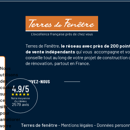
Terres de Fenêtre,
le réseau avec près de 200 poin
de vente indépendants
qui vous accompagne et v
conseille tout au long de votre projet de construction 
de rénovation, partout en France.
Nous
utilisons
des
SUIVEZ-NOUS
4.9/5
cookies
sur
★
★
★
★
★
Note moyenne
ce
du réseau
2579 avis
site
pour
améliorer
Pied
Terres de fenêtre
Mentions légales
Données personn
votre