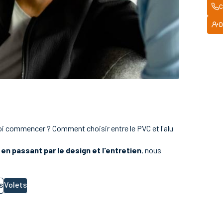
C
D
oi commencer ? Comment choisir entre le PVC et l'alu
 en passant par le design et l'entretien
, nous
s
Volets