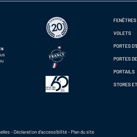
Footer
FENÊTRES
colonne
VOLETS
de
gauche
PORTES D'
ts
ous
PORTES D
ou
PORTAILS
STORES E
elles
Déclaration d’accessibilité
Plan du site