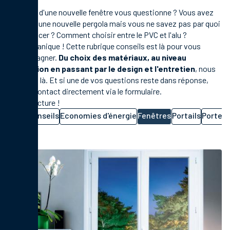
Le choix d'une nouvelle fenêtre vous questionne ? Vous avez
besoin d'une nouvelle pergola mais vous ne savez pas par quoi
commencer ? Comment choisir entre le PVC et l'alu ?
Pas de panique ! Cette rubrique conseils est là pour vous
accompagner.
Du choix des matériaux, au niveau
d'isolation en passant par le design et l'entretien
, nous
sommes là. Et si une de vos questions reste dans réponse,
prenez contact directement via le formulaire.
Bonne lecture !
Tous
Conseils
Economies d'énergie
Fenêtres
Portails
Portes 