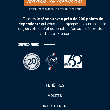
Terres de Fenêtre,
le réseau avec près de 200 points de
vente indépendants
qui vous accompagne et vous conseille
tout au long de votre projet de construction ou de rénovation,
partout en France.
SUIVEZ-NOUS
Footer
FENÊTRES
colonne
VOLETS
de
gauche
PORTES D'ENTRÉE