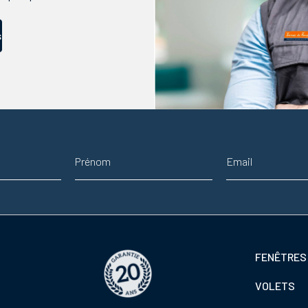
s
Prénom
Adresse email
Footer
FENÊTRES
colonne
VOLETS
de
gauche