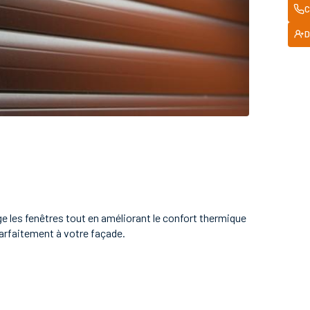
C
D
ège les fenêtres tout en améliorant le confort thermique
parfaitement à votre façade.