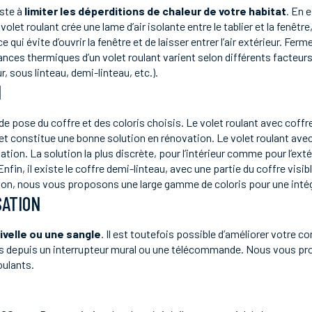
iste à
limiter les déperditions de chaleur de votre habitat
. En 
volet roulant crée une lame d’air isolante entre le tablier et la fenêtre
ce qui évite d’ouvrir la fenêtre et de laisser entrer l’air extérieur. Ferm
nces thermiques d’un volet roulant varient selon différents facteurs,
, sous linteau, demi-linteau, etc.).
N
de pose du coffre et des coloris choisis. Le volet roulant avec coffr
r et constitue une bonne solution en rénovation. Le volet roulant avec
vation. La solution la plus discrète, pour l’intérieur comme pour l’ext
fin, il existe le coffre demi-linteau, avec une partie du coffre visibl
lation, nous vous proposons une large gamme de coloris pour une inté
SATION
ivelle ou une sangle
. Il est toutefois possible d’améliorer votre c
lets depuis un interrupteur mural ou une télécommande. Nous vous p
oulants.