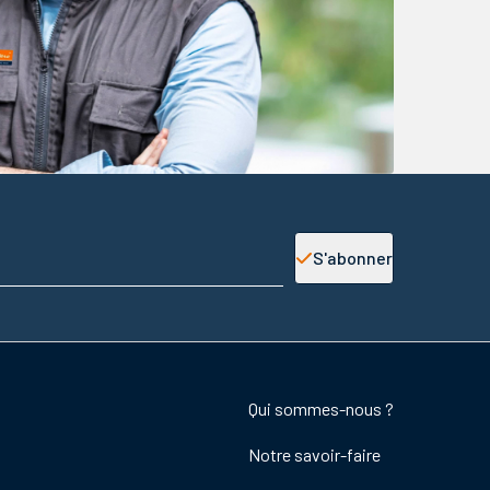
S'abonner
Footer
Qui sommes-nous ?
colonne
Notre savoir-faire
de
droite