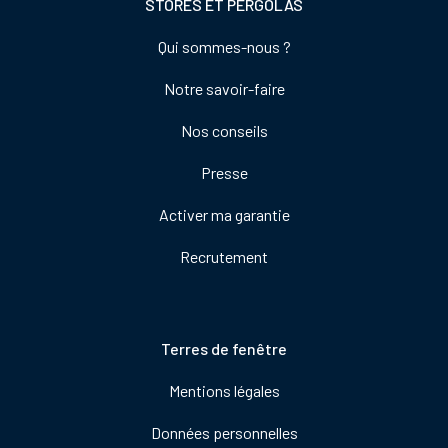
STORES ET PERGOLAS
Footer
Qui sommes-nous ?
colonne
Notre savoir-faire
de
droite
Nos conseils
Presse
Activer ma garantie
Recrutement
Pied
Terres de fenêtre
de
Mentions légales
page
Données personnelles