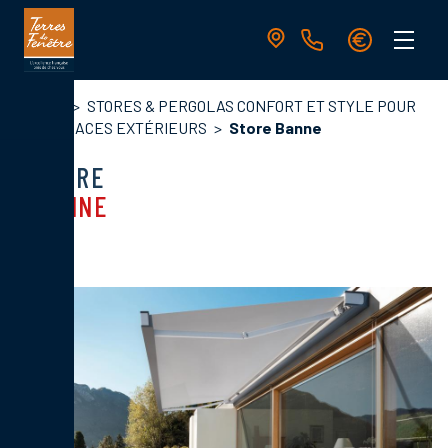
Aller
au
contenu
principal
Navigation
Fil
Accueil
STORES & PERGOLAS CONFORT ET STYLE POUR
principale
d'Ariane
VOS ESPACES EXTÉRIEURS
Store Banne
STORE
BANNE