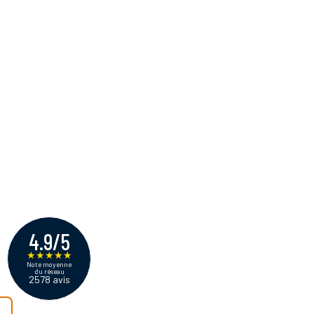
4.9/5
★
★
★
★
★
Note moyenne
du réseau
2578 avis