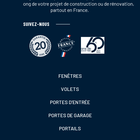
tout au long de votre projet de construction ou de rénovation,
partout en France.
SUIVEZ-NOUS
Footer
FENÊTRES
colonne
VOLETS
de
gauche
PORTES D'ENTRÉE
PORTES DE GARAGE
PORTAILS