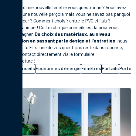
Le choix d'une nouvelle fenêtre vous questionne ? Vous avez
besoin d'une nouvelle pergola mais vous ne savez pas par quoi
commencer ? Comment choisir entre le PVC et l'alu ?
Pas de panique ! Cette rubrique conseils est là pour vous
accompagner.
Du choix des matériaux, au niveau
d'isolation en passant par le design et l'entretien
, nous
sommes là. Et si une de vos questions reste dans réponse,
prenez contact directement via le formulaire.
Bonne lecture !
Tous
Conseils
Economies d'énergie
Fenêtres
Portails
Portes 