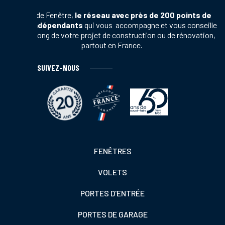
Terres de Fenêtre,
le réseau avec près de 200 points de
vente indépendants
qui vous accompagne et vous conseille
tout au long de votre projet de construction ou de rénovation,
partout en France.
SUIVEZ-NOUS
Footer
FENÊTRES
colonne
VOLETS
de
gauche
PORTES D'ENTRÉE
PORTES DE GARAGE