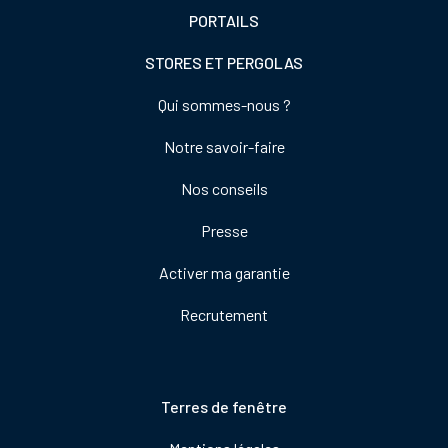
PORTAILS
STORES ET PERGOLAS
Footer
Qui sommes-nous ?
colonne
Notre savoir-faire
de
droite
Nos conseils
Presse
Activer ma garantie
Recrutement
Pied
Terres de fenêtre
de