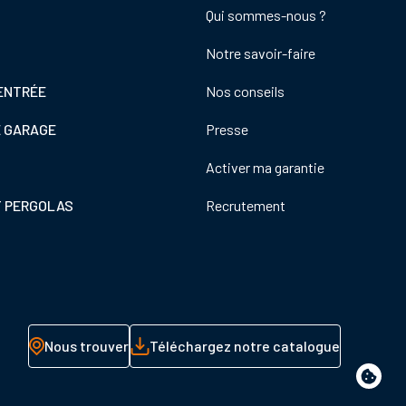
Footer
Qui sommes-nous ?
colonne
Notre savoir-faire
de
droite
ENTRÉE
Nos conseils
E GARAGE
Presse
Activer ma garantie
T PERGOLAS
Recrutement
Nous trouver
Téléchargez notre catalogue
Paramè
de