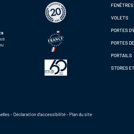
Footer
FENÊTRES
colonne
VOLETS
de
gauche
PORTES D'
ts
ous
PORTES D
ou
PORTAILS
STORES E
elles
Déclaration d’accessibilité
Plan du site