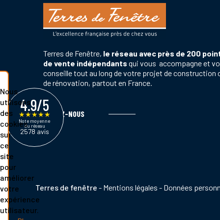
Terres de Fenêtre,
le réseau avec près de 200 poin
de vente indépendants
qui vous accompagne et v
conseille tout au long de votre projet de construction 
de rénovation, partout en France.
Nous
4.9/5
utilisons
des
SUIVEZ-NOUS
★
★
★
★
★
Note moyenne
cookies
du réseau
2578 avis
sur
ce
site
pour
améliorer
Pied
Terres de fenêtre
Mentions légales
Données personn
votre
de
expérience
page
utilisateur.