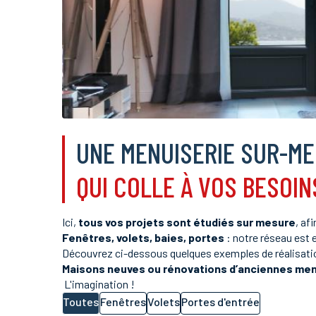
UNE MENUISERIE SUR-M
QUI COLLE À VOS BESOIN
Ici,
tous vos projets sont étudiés sur mesure
, af
Fenêtres, volets, baies, portes
: notre réseau est 
Découvrez ci-dessous quelques exemples de réalisatio
Maisons neuves ou rénovations d’anciennes men
L'imagination !
Toutes
Fenêtres
Volets
Portes d'entrée