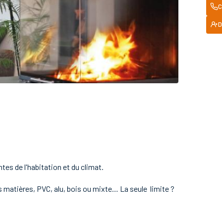
C
D
es de l'habitation et du climat.
s matières, PVC, alu, bois ou mixte… La seule limite ?