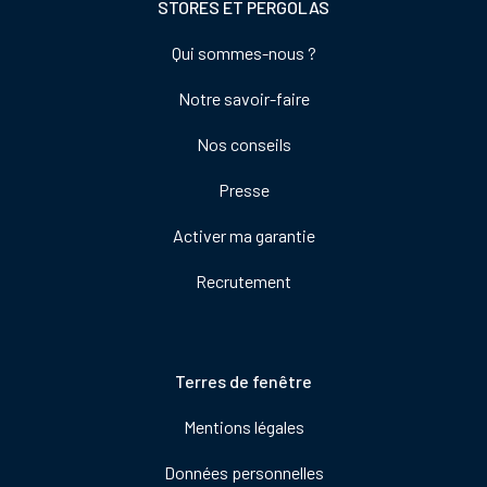
STORES ET PERGOLAS
Footer
Qui sommes-nous ?
colonne
Notre savoir-faire
de
droite
Nos conseils
Presse
Activer ma garantie
Recrutement
Pied
Terres de fenêtre
de
Mentions légales
page
Données personnelles