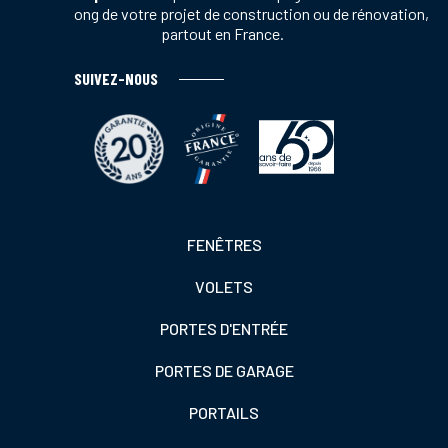
tout au long de votre projet de construction ou de rénovation,
partout en France.
SUIVEZ-NOUS
Footer
FENÊTRES
colonne
VOLETS
de
gauche
PORTES D'ENTRÉE
PORTES DE GARAGE
PORTAILS