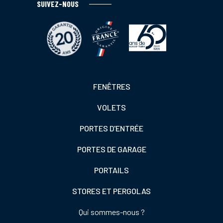
SUIVEZ-NOUS
Footer
FENÊTRES
colonne
VOLETS
de
gauche
PORTES D'ENTRÉE
PORTES DE GARAGE
PORTAILS
STORES ET PERGOLAS
Footer
Qui sommes-nous ?
colonne