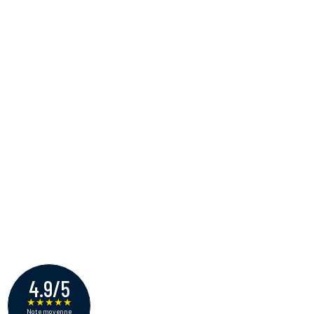
4.9/5
★
★
★
★
★
Note moyenne