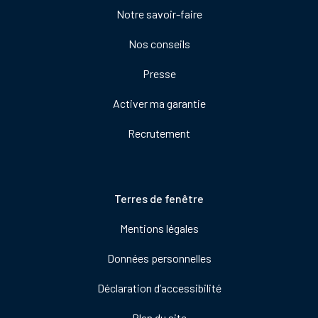
Notre savoir-faire
de
droite
Nos conseils
Presse
Activer ma garantie
Recrutement
Pied
Terres de fenêtre
de
Mentions légales
page
Données personnelles
Déclaration d’accessibilité
Plan du site