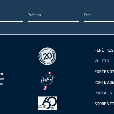
Prénom
Adresse email
Footer
FENÊTRES
colonne
VOLETS
de
gauche
PORTES D'
ts
ous
PORTES D
ou
PORTAILS
STORES E