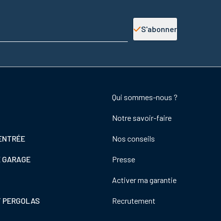
S'abonner
Footer
Qui sommes-nous ?
colonne
Notre savoir-faire
de
droite
ENTRÉE
Nos conseils
E GARAGE
Presse
Activer ma garantie
T PERGOLAS
Recrutement