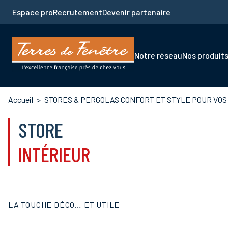
Aller
Espace pro
Recrutement
Devenir partenaire
au
contenu
principal
Navigation
Notre réseau
Nos produit
principale
Fil
Accueil
STORES & PERGOLAS CONFORT ET STYLE POUR VO
d'Ariane
STORE
INTÉRIEUR
LA TOUCHE DÉCO… ET UTILE