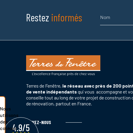
Nom
Restez
informés
Terres de Fenêtre,
le réseau avec près de 200 poin
de vente indépendants
qui vous accompagne et v
conseille tout au long de votre projet de construction 
de rénovation, partout en France.
Nous
utilisons
des
SUIVEZ-NOUS
4.9/5
cookies