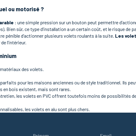
uel ou motorisé ?
arable
: une simple pression sur un bouton peut permettre d’actionn
Bien sûr, ce type d’installation a un certain coût, et le risque de p
être pénible d’actionner plusieurs volets roulants à la suite.
Les vole
de l’intérieur.
uminium
x matériaux des volets.
 parfaits pour les maisons anciennes ou de style traditionnel. Ils peu
ts en bois existent, mais sont rares.
retien, les volets en PVC offrent toutefois moins de possibilités de
nnalisables, les volets en alu sont plus chers.
Prénom
Adresse email