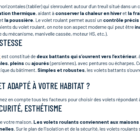
izontales (tablier) qui s’enroulent autour d’un treuil situé dans un c
ation thermique
, aidant à
conserver la chaleur en hiver
et
la fr
et
la poussière
. Le volet roulant permet aussi un
contrôle précis 
vénients du volet roulant, on note son aspect moderne qui peut être
in
e du mécanisme, manivelle cassée, moteur HS, etc.).
USTESSE
t
est constitué de
deux battants qui s’ouvrent vers l’extérieur
,
ales
,
pleins
ou
ajourés
(persiennes), avec pentures ou écharpes. Co
étique du bâtiment.
Simples et robustes
, les volets battants s’ouv
ET ADAPTÉ À VOTRE HABITAT ?
enez en compte tous les facteurs pour choisir des volets répondant 
ÉCURITÉ, ESTHÉTISME
 de votre maison.
Les volets roulants conviennent aux maison
nelles
. Sur le plan de l’isolation et de la sécurité, les volets roula