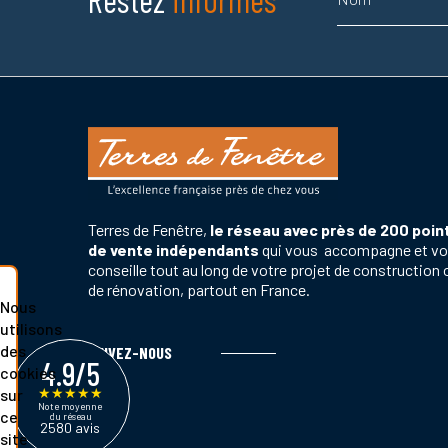
Terres de Fenêtre,
le réseau avec près de 200 poin
de vente indépendants
qui vous accompagne et v
conseille tout au long de votre projet de construction 
de rénovation, partout en France.
Nous
utilisons
des
SUIVEZ-NOUS
4.9/5
cookies
★
★
★
★
★
sur
Note moyenne
ce
du réseau
2580 avis
site