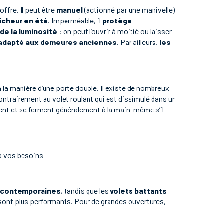
offre. Il peut être
manuel
(actionné par une manivelle)
aîcheur en été
. Imperméable, il
protège
de la luminosité
: on peut l’ouvrir à moitié ou laisser
adapté aux demeures anciennes
. Par ailleurs,
les
 à la manière d’une porte double. Il existe de nombreux
ntrairement au volet roulant qui est dissimulé dans un
rent et se ferment généralement à la main, même s’il
à vos besoins.
s contemporaines
, tandis que les
volets battants
nts sont plus performants. Pour de grandes ouvertures,