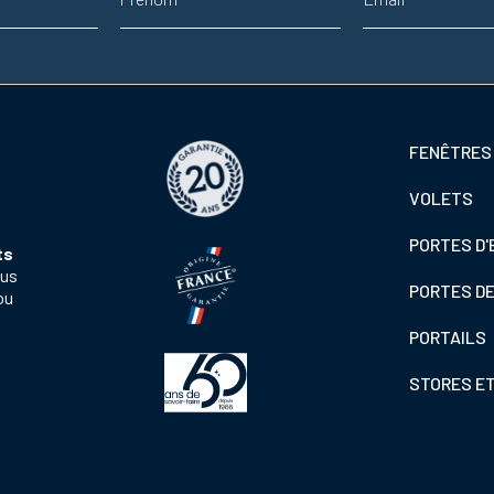
Footer
FENÊTRES
colonne
VOLETS
de
gauche
PORTES D'
ts
ous
PORTES D
ou
PORTAILS
STORES E