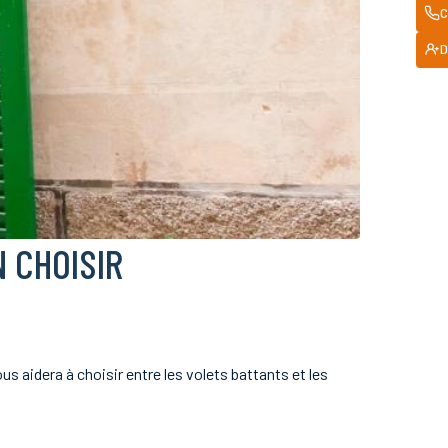
C
D
N CHOISIR
us aidera à choisir entre les volets battants et les