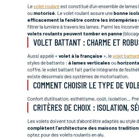
Le
volet roulant
est constitué d’un ensemble de lames hor
ou
motorisé
. Le volet roulant assure une
bonne isol
efficacement la fenêtre contre les intempéries
filtrer la lumière à travers les lames. Parmi les incon
volets roulants peuvent tomber en panne
(blocag
VOLET BATTANT : CHARME ET ROB
Aussi appelé «
volet à la française
», le
volet battan
styles de battants :
à lames verticales
ou
horizont
coffre, le volet battant fait partie intégrante de l’esth
existe désormais des systèmes de motorisation.
COMMENT CHOISIR LE TYPE DE VOL
Confort d’utilisation, esthétisme, coût, isolation… Pr
CRITÈRES DE CHOIX : ISOLATION, S
Les volets doivent tout d’abord être adaptés au style
complètent l’architecture des maisons tradition
optez pour des volets roulants en alu.