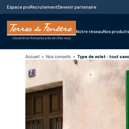
Aller
Espace pro
Recrutement
Devenir partenaire
au
contenu
principal
Navigation
Notre réseau
Nos produit
principale
Fil
Accueil
Nos conseils
Type de volet : tout savo
d'Ariane