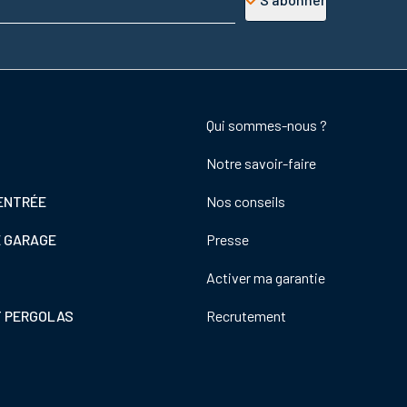
Footer
Qui sommes-nous ?
colonne
Notre savoir-faire
de
droite
ENTRÉE
Nos conseils
E GARAGE
Presse
Activer ma garantie
T PERGOLAS
Recrutement