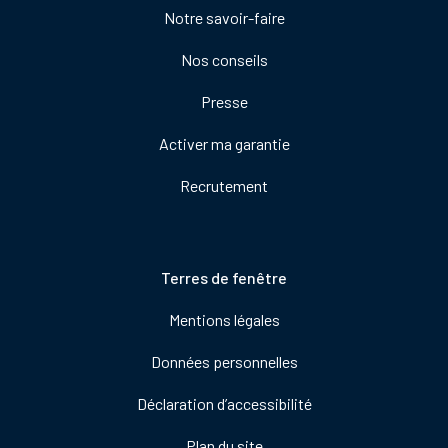
Notre savoir-faire
de
droite
Nos conseils
Presse
Activer ma garantie
Recrutement
Pied
Terres de fenêtre
de
Mentions légales
page
Données personnelles
Déclaration d’accessibilité
Plan du site