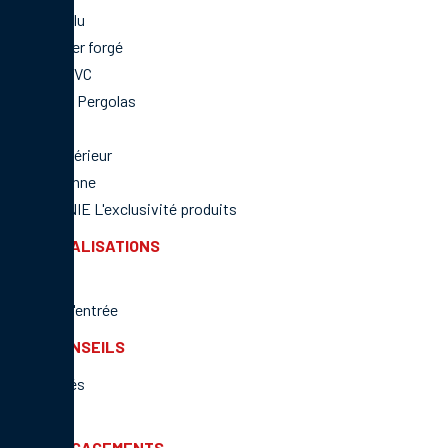
Portail Alu
Portail Fer forgé
Portail PVC
Stores & Pergolas
Pergola
Store intérieur
Store banne
HARMONIE L'exclusivité produits
NOS RÉALISATIONS
Fenêtres
Portes d'entrée
NOS CONSEILS
Actualités
Conseils
NOS ENGAGEMENTS