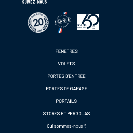
SUIVEZ-NOUS
Footer
FENÊTRES
colonne
VOLETS
de
gauche
PORTES D'ENTRÉE
PORTES DE GARAGE
PORTAILS
STORES ET PERGOLAS
Footer
Qui sommes-nous ?
colonne