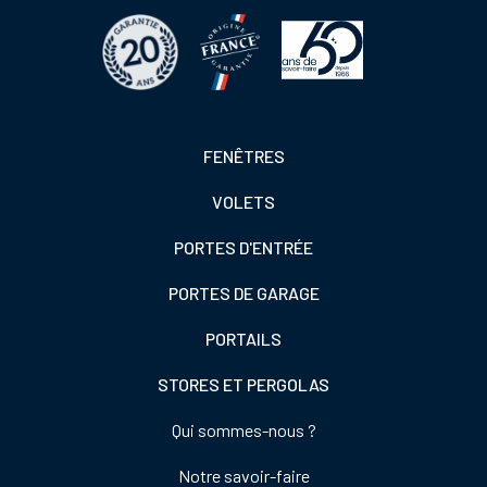
Footer
FENÊTRES
colonne
VOLETS
de
gauche
PORTES D'ENTRÉE
PORTES DE GARAGE
PORTAILS
STORES ET PERGOLAS
Footer
Qui sommes-nous ?
colonne
Notre savoir-faire
de