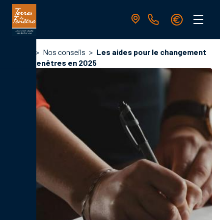
Aller
au
contenu
principal
Navigation
Fil
Accueil
Nos conseils
Les aides pour le changement
principale
d'Ariane
de vos fenêtres en 2025