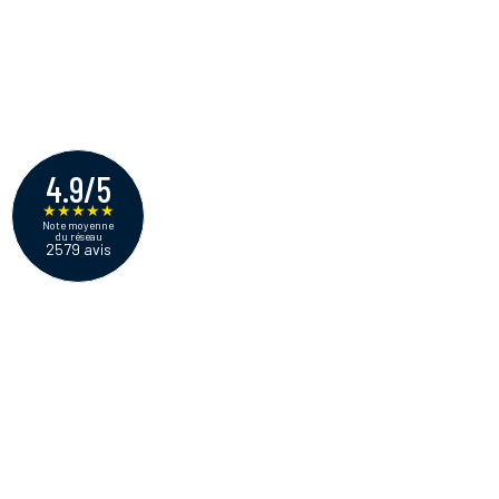
4.9/5
★
★
★
★
★
Note moyenne
du réseau
2579 avis