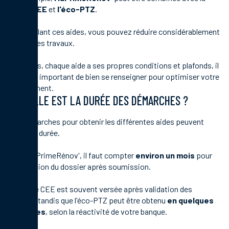
Prime CEE
et
l'éco-PTZ
.
En cumulant ces aides, vous pouvez réduire considérablement
le coût des travaux.
Toutefois, chaque aide a ses propres conditions et plafonds, il
est donc important de bien se renseigner pour optimiser votre
financement.
QUELLE EST LA DURÉE DES DÉMARCHES ?
Les démarches pour obtenir les différentes aides peuvent
varier en durée.
Pour MaPrimeRénov', il faut compter
environ un mois
pour
l'instruction du dossier après soumission.
La Prime CEE est souvent versée après validation des
travaux, tandis que l'éco-PTZ peut être obtenu
en quelques
semaines
, selon la réactivité de votre banque.