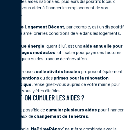
En plus des aides nationales, plusieurs dispositifs locaux
peuvent vous aider à financer le remplacement de vos
fenêtres.
Ma Prime Logement Décent
, par exemple, est un dispositif
destiné à améliorer les conditions de vie dans les logements.
Le
chèque énergie
, quant à lui, est une
aide annuelle pour
les ménages modestes
, utilisable pour payer des factures
énergétiques ou des travaux de rénovation.
De nombreuses
collectivités locales
proposent également
des
subventions
ou des
primes pour la rénovation
énergétique
, renseignez-vous auprès de votre mairie pour
savoir si vous y êtes éligibles.
PEUT-ON CUMULER LES AIDES ?
Oui, il est possible de
cumuler plusieurs aides
pour financer
vos travaux de
changement de fenêtres
.
Par exemple,
MaPrimeRénov'
peut être combinée avec la