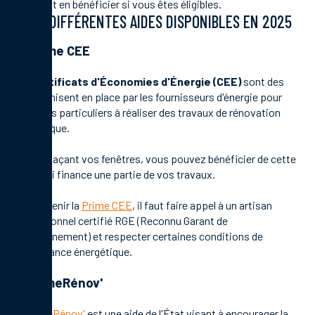
comment en bénéficier si vous êtes éligibles.
LES DIFFÉRENTES AIDES DISPONIBLES EN 2025
La Prime CEE
Les
Certificats d'Économies d'Énergie (CEE)
sont des
primes misent en place par les fournisseurs d'énergie pour
inciter les particuliers à réaliser des travaux de rénovation
énergétique.
En remplaçant vos fenêtres, vous pouvez bénéficier de cette
prime qui finance une partie de vos travaux.
Pour obtenir la
Prime CEE
, il faut faire appel à un artisan
professionnel certifié RGE (Reconnu Garant de
l'Environnement) et respecter certaines conditions de
performance énergétique.
MaPrimeRénov'
MaPrimeRénov'
est une aide de l'État visant à encourager la