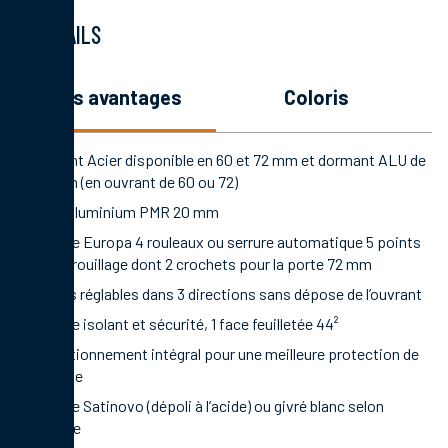
DÉTAILS
les avantages
coloris
Ouvrant Acier disponible en 60 et 72 mm et dormant ALU de
70 mm (en ouvrant de 60 ou 72)
Seuil aluminium PMR 20 mm
Serrure Europa 4 rouleaux ou serrure automatique 5 points
de verrouillage dont 2 crochets pour la porte 72 mm
Fiches réglables dans 3 directions sans dépose de l’ouvrant
Vitrage isolant et sécurité, 1 face feuilletée 44²
Conditionnement intégral pour une meilleure protection de
la porte
Vitrage Satinovo (dépoli à l’acide) ou givré blanc selon
modèle