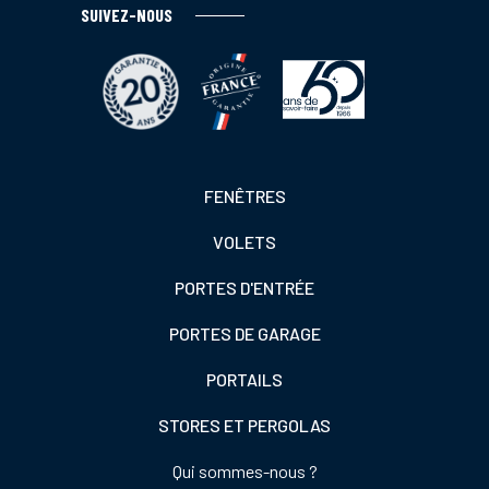
SUIVEZ-NOUS
Footer
FENÊTRES
colonne
VOLETS
de
gauche
PORTES D'ENTRÉE
PORTES DE GARAGE
PORTAILS
STORES ET PERGOLAS
Footer
Qui sommes-nous ?