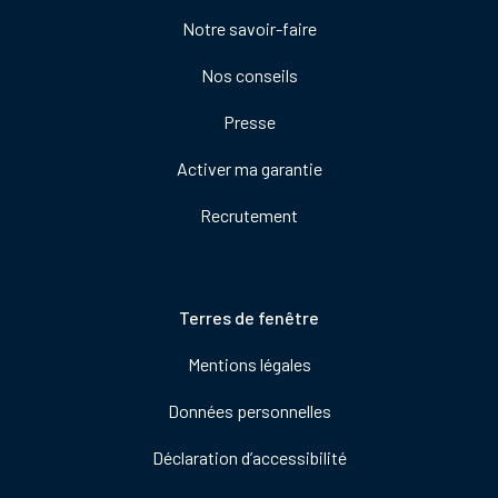
colonne
Notre savoir-faire
de
droite
Nos conseils
Presse
Activer ma garantie
Recrutement
Pied
Terres de fenêtre
de
Mentions légales
page
Données personnelles
Déclaration d’accessibilité