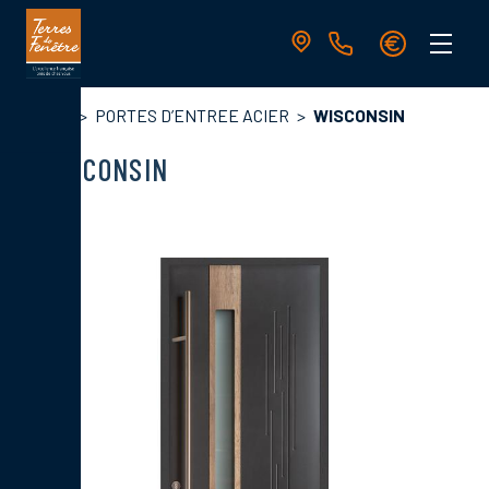
Aller
au
contenu
principal
Navigation
Fil
Accueil
PORTES D’ENTREE ACIER
WISCONSIN
principale
d'Ariane
WISCONSIN