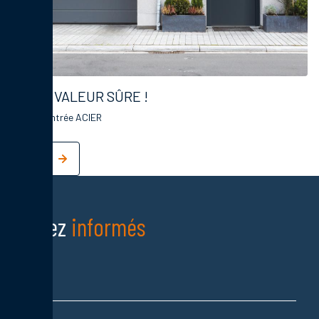
UNE VALEUR SÛRE !
Porte d'entrée ACIER
Restez
informés
Nom
Prénom