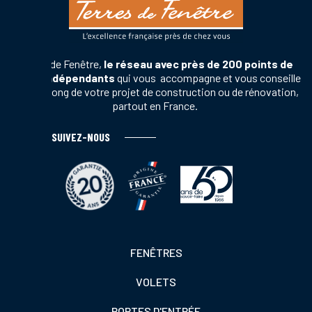
Terres de Fenêtre,
le réseau avec près de 200 points de
vente indépendants
qui vous accompagne et vous conseille
tout au long de votre projet de construction ou de rénovation,
partout en France.
SUIVEZ-NOUS
Footer
FENÊTRES
colonne
VOLETS
de
gauche
PORTES D'ENTRÉE