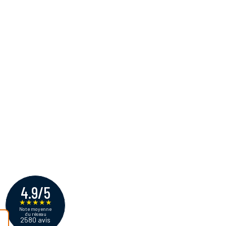
4.9/5
★
★
★
★
★
Note moyenne
du réseau
2580 avis