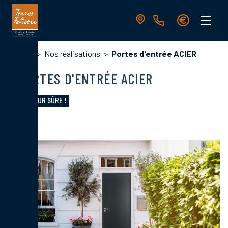
Aller
au
contenu
principal
Navigation
Fil
Accueil
Nos réalisations
Portes d'entrée ACIER
principale
d'Ariane
PORTES D'ENTRÉE ACIER
UNE VALEUR SÛRE !