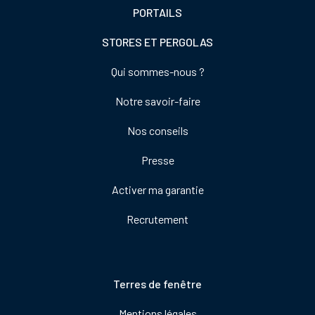
PORTAILS
STORES ET PERGOLAS
Footer
Qui sommes-nous ?
colonne
Notre savoir-faire
de
droite
Nos conseils
Presse
Activer ma garantie
Recrutement
Pied
Terres de fenêtre
de
Mentions légales
page