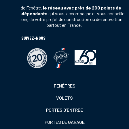
Terres de Fenêtre,
le réseau avec près de 200 points de
vente indépendants
qui vous accompagne et vous conseille
tout au long de votre projet de construction ou de rénovation,
partout en France.
SUIVEZ-NOUS
Footer
FENÊTRES
colonne
VOLETS
de
gauche
PORTES D'ENTRÉE
PORTES DE GARAGE