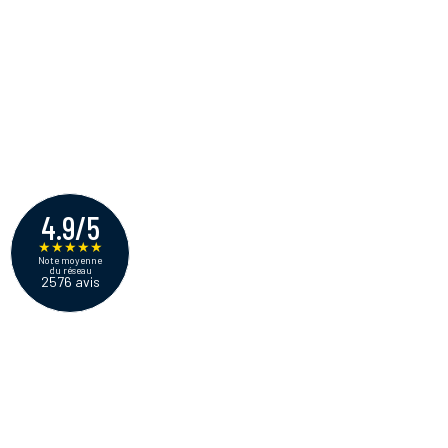
4.9/5
★
★
★
★
★
Note moyenne
du réseau
2576 avis