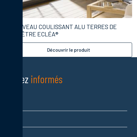
NOUVEAU COULISSANT ALU TERRES DE
FENÊTRE ECLÉA®
Découvrir le produit
Restez
informés
Nom
Prénom
Adresse email