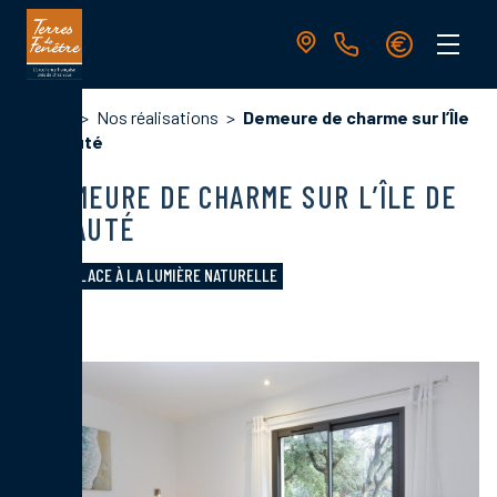
Aller
au
contenu
principal
Navigation
Fil
Accueil
Nos réalisations
Demeure de charme sur l’Île
principale
d'Ariane
de Beauté
DEMEURE DE CHARME SUR L’ÎLE DE
BEAUTÉ
FAITES PLACE À LA LUMIÈRE NATURELLE