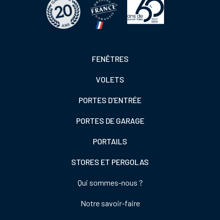
Footer
FENÊTRES
colonne
VOLETS
de
gauche
PORTES D'ENTRÉE
PORTES DE GARAGE
PORTAILS
STORES ET PERGOLAS
Footer
Qui sommes-nous ?
colonne
Notre savoir-faire
de
droite