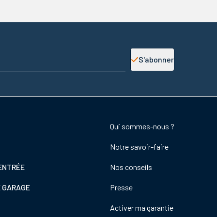
S'abonner
Footer
Qui sommes-nous ?
colonne
Notre savoir-faire
de
droite
ENTRÉE
Nos conseils
E GARAGE
Presse
Activer ma garantie