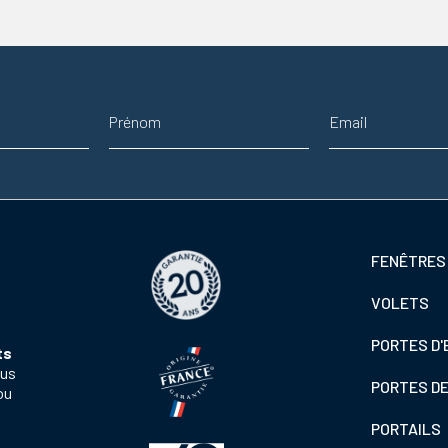
Prénom
Adresse email
Footer
FENÊTRES
colonne
VOLETS
de
gauche
PORTES D'
ts
ous
PORTES D
ou
PORTAILS