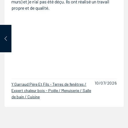
(Création d’une sdb et wc avec 2 velux et isolation des
combles) . Je recommande.
08/07/2026
Y Garraud Père Et Fils - Terres de fenêtres /
Expert chaleur bois - Poêle / Menuiserie / Salle
de bain / Cuisine