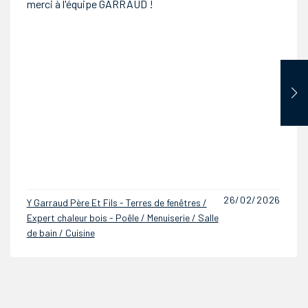
professionnalisme nous avons ete très satisfait du
travail réalisé avec une équipe fort agréable et un travail
très soigneux . Je recommande cette entreprise
13/01/2026
Y Garraud Père Et Fils - Terres de fenêtres /
Expert chaleur bois - Poêle / Menuiserie / Salle
de bain / Cuisine