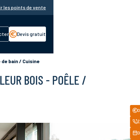
ir les points de vente
cter
Devis gratuit
 de bain / Cuisine
LEUR BOIS - POÊLE /
Acc
D
rapi
Ê
D