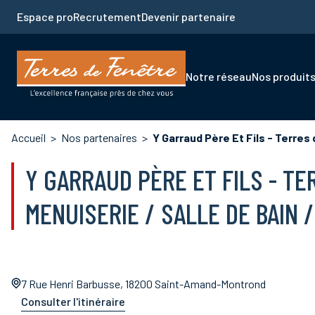
Aller
Espace pro
Recrutement
Devenir partenaire
au
contenu
principal
Navigation
Notre réseau
Nos produit
principale
Fil
Accueil
Nos partenaires
Y Garraud Père Et Fils - Terres 
d'Ariane
Y GARRAUD PÈRE ET FILS - TE
MENUISERIE / SALLE DE BAIN /
7 Rue Henri Barbusse, 18200 Saint-Amand-Montrond
Consulter l'itinéraire