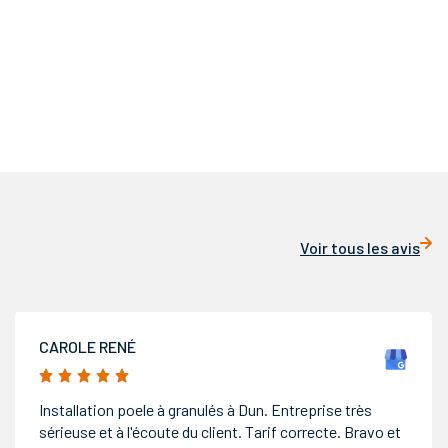
Voir tous les avis
FABIENNE MUSSARD
5/5
L entreprise y. garrault père et fils nous a refait la salle
de bain ainsi que la cuisine avec beaucoup de