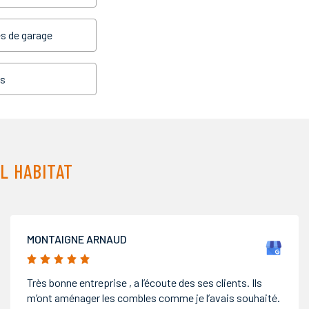
s de garage
es
L HABITAT
CAROLE RENÉ
5/5
Installation poele à granulés à Dun. Entreprise très
sérieuse et à l'écoute du client. Tarif correcte. Bravo et