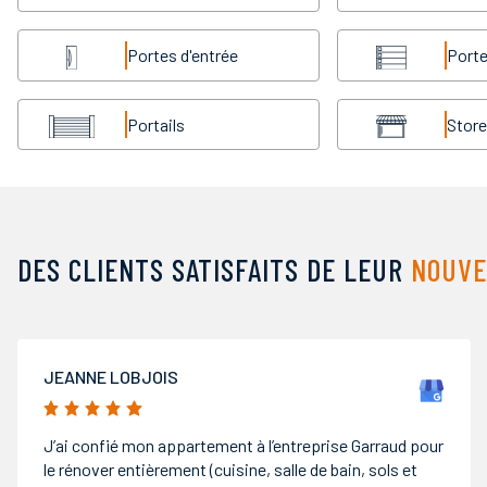
Portes d'entrée
Porte
Portails
Stor
DES CLIENTS SATISFAITS DE LEUR
NOUVE
MONTAIGNE ARNAUD
5/5
Très bonne entreprise , a l’écoute des ses clients. Ils
m’ont aménager les combles comme je l’avais souhaité.