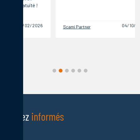
04/10/2024
Scami Partner
Scami Pa
Restez
informés
Nom