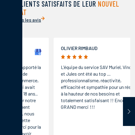
DES CLIENTS SATISFAITS DE LEUR
NOUVEL
HABITAT
Voir tous les avis
OLIVIER RIMBAUD
VINCEN
5/5
5/5
L'équipe du service SAV Muriel, Vincent
Un servi
et Jules ont été au top ...
viens en
professionnalisme, réactivité,
Solution
efficacité et sympathie pour un résultat
corrects
à la hauteur de nos besoins et
totalement satisfaisant !! Encore un
GRAND merci !!!