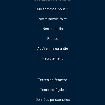
Footer
Qui sommes-nous ?
colonne
Notre savoir-faire
de
droite
Nos conseils
Presse
Activer ma garantie
Recrutement
Pied
Terres de fenêtre
de
Mentions légales
page
Données personnelles