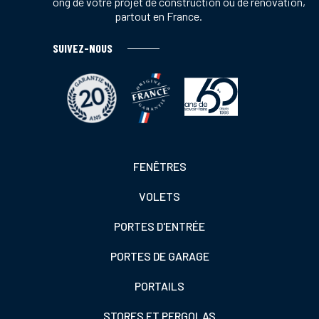
tout au long de votre projet de construction ou de rénovation,
partout en France.
SUIVEZ-NOUS
Footer
FENÊTRES
colonne
VOLETS
de
gauche
PORTES D'ENTRÉE
PORTES DE GARAGE
PORTAILS
STORES ET PERGOLAS