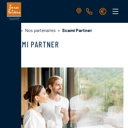
Aller
au
contenu
principal
Navigation
Fil
Accueil
Nos partenaires
Scami Partner
principale
d'Ariane
SCAMI PARTNER