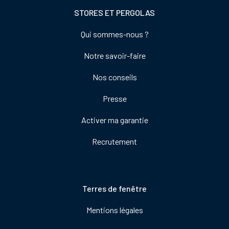
STORES ET PERGOLAS
Footer
Qui sommes-nous ?
colonne
Notre savoir-faire
de
droite
Nos conseils
Presse
Activer ma garantie
Recrutement
Pied
Terres de fenêtre
de
Mentions légales
page