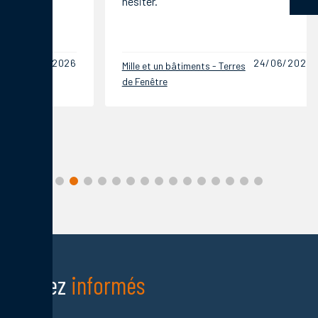
hésiter.
de proch
24/06/2026
Mille et un bâtiments - Terres
Mille et 
de Fenêtre
de Fenêt
Restez
informés