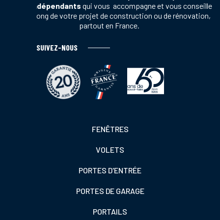
vente indépendants
qui vous accompagne et vous conseille
tout au long de votre projet de construction ou de rénovation,
partout en France.
SUIVEZ-NOUS
Footer
FENÊTRES
colonne
VOLETS
de
gauche
PORTES D'ENTRÉE
PORTES DE GARAGE
PORTAILS