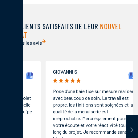
DES CLIENTS SATISFAITS DE LEUR
NOUVEL
HABITAT
Voir tous les avis
GIOVANNI S
CECILE
5/5
5/5
Pose d’une baie fixe sur mesure réalisée
Premièr
avec beaucoup de soin. Le travail est
Bonne c
propre, les finitions sont soignées et la
bien pas
qualité de la menuiserie est
pour une
irréprochable. Merci également pour
travaill
votre écoute et votre réactivité tout au
finition
long du projet. Je recommande sans
n'hésite