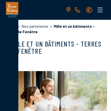
Aller
au
contenu
principal
Navigation
Fil
Accueil
Nos partenaires
Mille et un bâtiments -
principale
d'Ariane
Terres de Fenêtre
MILLE ET UN BÂTIMENTS - TERRES
DE FENÊTRE