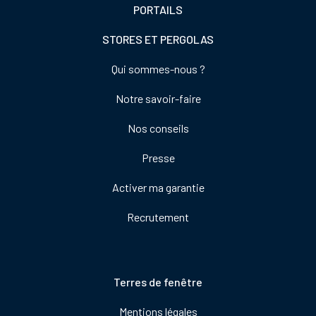
PORTAILS
STORES ET PERGOLAS
Footer
Qui sommes-nous ?
colonne
Notre savoir-faire
de
droite
Nos conseils
Presse
Activer ma garantie
Recrutement
Pied
Terres de fenêtre
de
Mentions légales
page