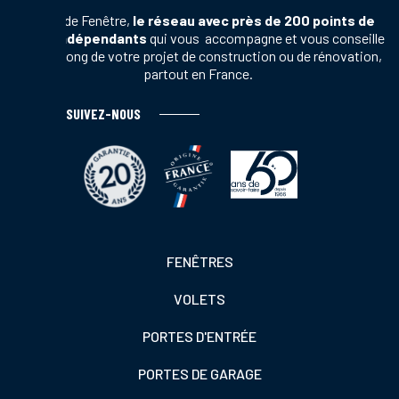
Terres de Fenêtre,
le réseau avec près de 200 points de
vente indépendants
qui vous accompagne et vous conseille
tout au long de votre projet de construction ou de rénovation,
partout en France.
SUIVEZ-NOUS
Footer
FENÊTRES
colonne
VOLETS
de
gauche
PORTES D'ENTRÉE
PORTES DE GARAGE