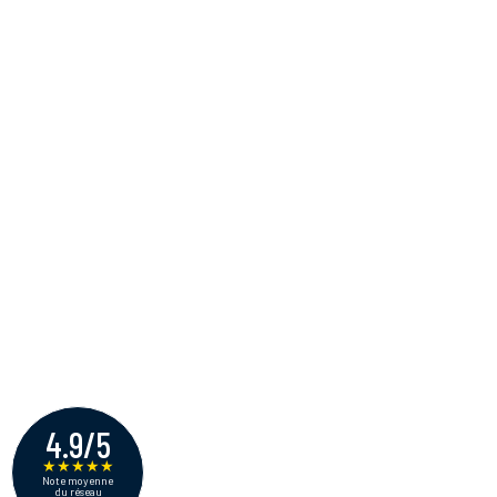
4.9/5
★
★
★
★
★
Note moyenne
du réseau