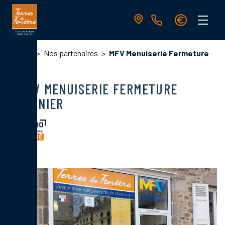
Aller
au
contenu
principal
Navigation
Fil
Accueil
Nos partenaires
MFV Menuiserie Fermeture
principale
d'Ariane
Varnier
MFV MENUISERIE FERMETURE
VARNIER