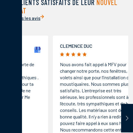
DES CLIENTS SATISFAITS DE LEUR
NOUVEL
HABITAT
Voir tous les avis
CLEMENCE DUC
MARIE 
5/5
5/5
Nous avons fait appel à MFV pour
Professi
changer notre porte, nos fenêtres, nos
rigueur,
volets ainsi que pour l’installation de
compéte
moustiquaires. Nous sommes plus que
qualité d
satisfaits. L’entreprise est très
respectu
sérieuse, les professionnels sont à
exceptio
l’écoute, très sympathiques et de bons
conseils. Les matériaux sont de très
bonne qualité. Il n’y a rien à redire, vous
pouvez faire appel à eux sans hésiter.
Nous recommandons cette entreprise à