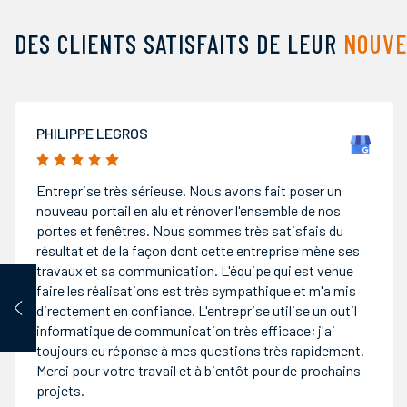
DES CLIENTS SATISFAITS DE LEUR
NOUVE
RICHARD HALKOVICH
5/5
Baies fenêtres volets roulants qualité pose
impeccables une équipe dynamique au côté de M
Routhier toujours à m écoute de ses clients je
recommande vivement