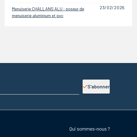
24/11/2025
Menuiserie CHALLANS ALU : poseur de
menuiserie aluminium et pvc
S'abonner
Footer
Qui sommes-nous ?
colonne