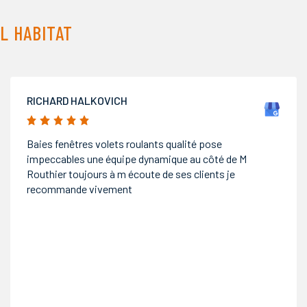
L HABITAT
FRANCIS VERNALDE
5/5
Très grand professionnalisme de l'ensemble des
interlocuteurs, de l'élaboration du devis à la pose.
Qualité du travail incontestable et surtout rendu final
correspondant à nos attentes.