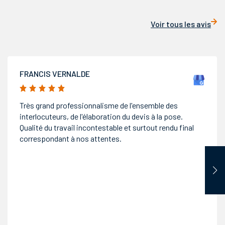
Voir tous les avis
BELLA DONE
5/5
Entreprise sérieuse et compétente. Nous avons fais
refaire toutes nos ouvertures et la porte d'entrée. Les
ouvriers sont qualifiés et sympathiques. De plus Mr
Routier le gérant à été très arrangeant suite à une erreur
de commande sur nos portes fenêtres. Je recommande
cette entreprise.