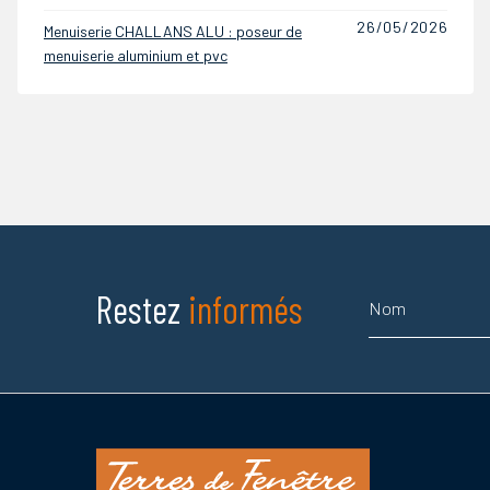
03/05/2026
Menuiserie CHALLANS ALU : poseur de
menuiserie aluminium et pvc
Nom
Restez
informés