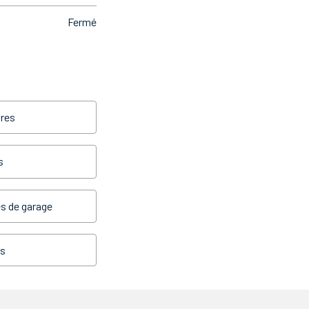
Fermé
res
s
s de garage
es