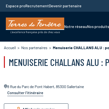
Aller
Espace pro
Recrutement
Devenir partenaire
au
contenu
principal
Navigation
Notre réseau
Nos produit
principale
Fil
Accueil
Nos partenaires
Menuiserie CHALLANS ALU : pos
d'Ariane
MENUISERIE CHALLANS ALU : 
8 Rue du Parc de Pont Habert, 85300 Sallertaine
Consulter l'itinéraire