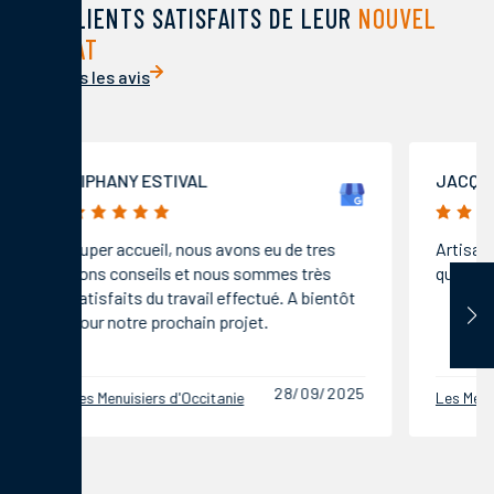
DES CLIENTS SATISFAITS DE LEUR
NOUVEL
HABITAT
Voir tous les avis
TIPHANY ESTIVAL
JACQU
5/5
5/5
Super accueil, nous avons eu de tres
Artisan
bons conseils et nous sommes très
qualité 
satisfaits du travail effectué. A bientôt
pour notre prochain projet.
28/09/2025
Les Menuisiers d'Occitanie
Les Menui