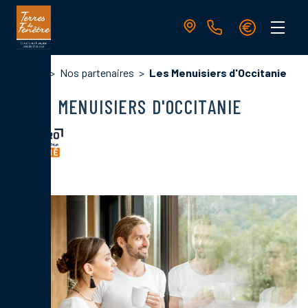
Aller
au
contenu
principal
Navigation
Fil
Accueil
Nos partenaires
Les Menuisiers d'Occitanie
principale
d'Ariane
LES MENUISIERS D'OCCITANIE