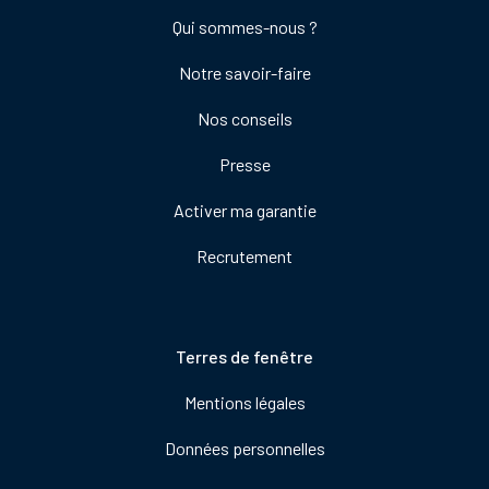
Footer
Qui sommes-nous ?
colonne
Notre savoir-faire
de
droite
Nos conseils
Presse
Activer ma garantie
Recrutement
Pied
Terres de fenêtre
de
Mentions légales
page
Données personnelles