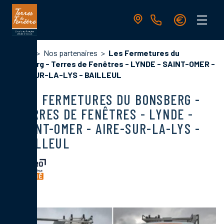
Aller
au
contenu
principal
Navigation
Fil
Accueil
Nos partenaires
Les Fermetures du
principale
d'Ariane
Bonsberg - Terres de Fenêtres - LYNDE - SAINT-OMER -
AIRE-SUR-LA-LYS - BAILLEUL
LES FERMETURES DU BONSBERG -
TERRES DE FENÊTRES - LYNDE -
SAINT-OMER - AIRE-SUR-LA-LYS -
BAILLEUL