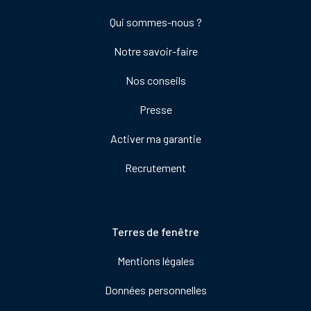
Footer
Qui sommes-nous ?
colonne
Notre savoir-faire
de
droite
Nos conseils
Presse
Activer ma garantie
Recrutement
Pied
Terres de fenêtre
de
Mentions légales
page
Données personnelles