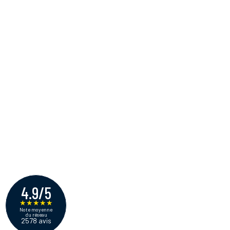
4.9/5
★
★
★
★
★
Note moyenne
du réseau
2578 avis