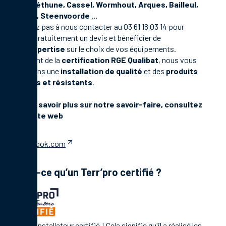
Omer, Béthune, Cassel, Wormhout, Arques, Bailleul,
Merville, Steenvoorde
…
N’hésitez pas à nous contacter au
03 61 18 03 14
pour
obtenir gratuitement un devis et bénéficier de
notre
expertise
sur le choix de vos équipements.
Disposant de la
certification RGE Qualibat
, nous vous
proposons une
installation de qualité
et des
produits
durables et résistants
.
Pour en savoir plus sur notre savoir-faire, consultez
notre site web
facebook.com
Qu’est-ce qu’un Terr’pro certifié ?
C'est un installateur certifié ! Cela signifie qu'il a réalisé les