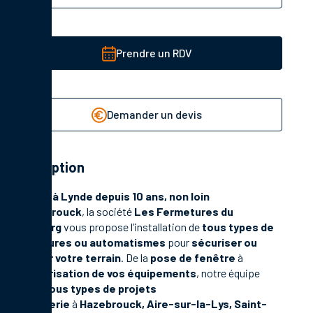
Prendre un RDV
Demander un devis
Description
Installée
à Lynde depuis 10 ans, non loin
d’Hazebrouck
, la société
Les Fermetures du
Bonsberg
vous propose l’installation de
tous types de
fermetures ou automatismes
pour
sécuriser ou
embellir votre terrain
. De la
pose de fenêtre
à
la
motorisation de vos équipements
, notre équipe
réalise
tous types de projets
menuiserie
à
Hazebrouck, Aire-sur-la-Lys, Saint-