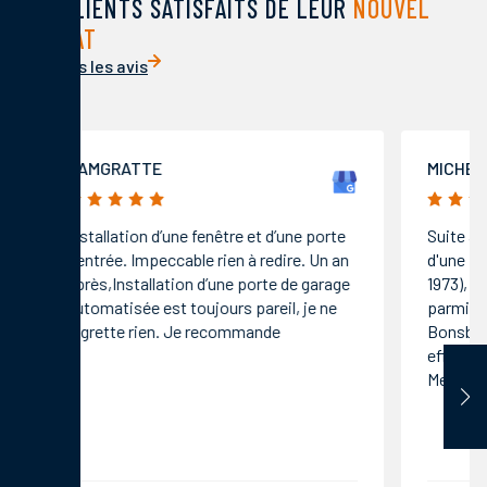
DES CLIENTS SATISFAITS DE LEUR
NOUVEL
HABITAT
Voir tous les avis
SAMGRATTE
MICHEL
5/5
5/5
Installation d’une fenêtre et d’une porte
Suite à 
d’entrée. Impeccable rien à redire. Un an
d'une po
après,Installation d’une porte de garage
1973), j
automatisée est toujours pareil, je ne
parmi le
regrette rien. Je recommande
Bonsber
efficace
Merci E