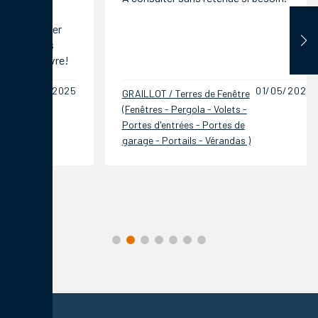
patron à
bonne e
01/05/2025
GRAILLOT / Terres de Fenêtre
GRAILLOT
(Fenêtres - Pergola - Volets -
(Fenêtres
Portes d'entrées - Portes de
Portes d
garage - Portails - Vérandas )
garage - 