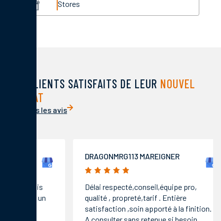
Stores
DES CLIENTS SATISFAITS DE LEUR
NOUVEL
HABITAT
Voir tous les avis
DRAGONMRG113 MAREIGNER
VINCEN
5/5
5/5
Délai respecté,conseil,équipe pro,
Entrepri
qualité , propreté,tarif . Entière
graillot
satisfaction ,soin apporté à la finition.
fenêtres
A consulter sans retenue si besoin.
poseurs 