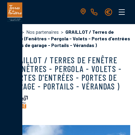
Aller
au
contenu
principal
Navigation
Fil
Accueil
Nos partenaires
GRAILLOT / Terres de
principale
d'Ariane
Fenêtre (Fenêtres - Pergola - Volets - Portes d'entrées
- Portes de garage - Portails - Vérandas )
GRAILLOT / TERRES DE FENÊTRE
(FENÊTRES - PERGOLA - VOLETS -
PORTES D'ENTRÉES - PORTES DE
GARAGE - PORTAILS - VÉRANDAS )