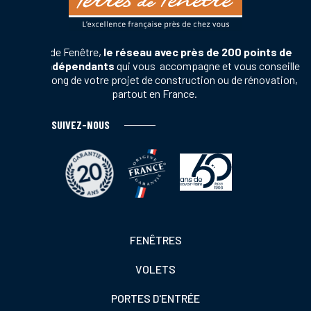
Terres de Fenêtre,
le réseau avec près de 200 points de
vente indépendants
qui vous accompagne et vous conseille
tout au long de votre projet de construction ou de rénovation,
partout en France.
SUIVEZ-NOUS
Footer
FENÊTRES
colonne
VOLETS
de
gauche
PORTES D'ENTRÉE