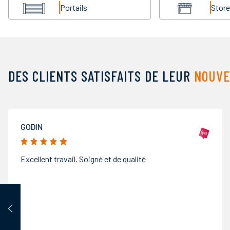
Portails
Stor
DES CLIENTS SATISFAITS DE LEUR
NOUVE
OMAR ELHAKKOUNI
5/5
Au top je recommande, merci au patron pour la
patience et le travail réalisé