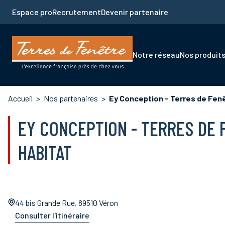
Aller
Espace pro
Recrutement
Devenir partenaire
au
contenu
principal
Navigation
Notre réseau
Nos produit
principale
Fil
Accueil
Nos partenaires
Ey Conception - Terres de Fenê
d'Ariane
EY CONCEPTION - TERRES DE F
HABITAT
44 bis Grande Rue, 89510 Véron
Consulter l'itinéraire