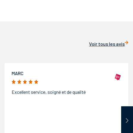
Voir tous les avis
LABARTHE YVES
5/5
Personne très compétente,professionnelle ,aimable à
l'écoute de nos attentes et des prix raisonnables