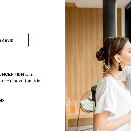
 devis
CONCEPTION
saura
t de rénovation. A la
eb