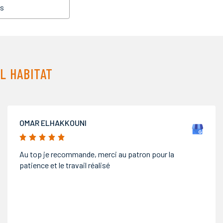
es
L HABITAT
MARC
5/5
Excellent service, soigné et de qualité