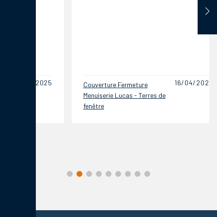
16/04/2025
Couverture Fermeture
Couvertu
Menuiserie Lucas - Terres de
Menuiseri
fenêtre
fenêtre