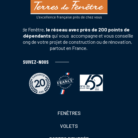
Terres de Fenêtre,
le réseau avec près de 200 points de
vente indépendants
qui vous accompagne et vous conseille
tout au long de votre projet de construction ou de rénovation,
partout en France.
SUIVEZ-NOUS
Footer
FENÊTRES
colonne
VOLETS
de
gauche