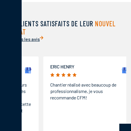
DES CLIENTS SATISFAITS DE LEUR
NOUVEL
HABITAT
Voir tous les avis
ERIC HENRY
ERIC M
5/5
5/5
Chantier réalisé avec beaucoup de
Félicita
professionnalisme, je vous
qualité 
recommande CFM!
avec une
On sent 
souci du
Bravo po