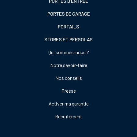
PORTES D'ENTRÉE
PORTES DE GARAGE
PORTAILS
STORES ET PERGOLAS
Footer
Qui sommes-nous ?
colonne
Notre savoir-faire
de
droite
Nos conseils
Presse
Activer ma garantie
Recrutement