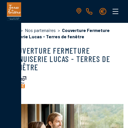
Aller
au
contenu
principal
Navigation
Fil
Accueil
Nos partenaires
Couverture Fermeture
principale
d'Ariane
Menuiserie Lucas - Terres de fenêtre
COUVERTURE FERMETURE
MENUISERIE LUCAS - TERRES DE
FENÊTRE