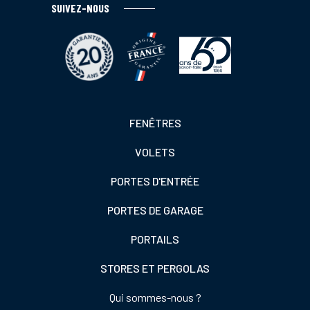
SUIVEZ-NOUS
Footer
FENÊTRES
colonne
VOLETS
de
gauche
PORTES D'ENTRÉE
PORTES DE GARAGE
PORTAILS
STORES ET PERGOLAS
Footer
Qui sommes-nous ?