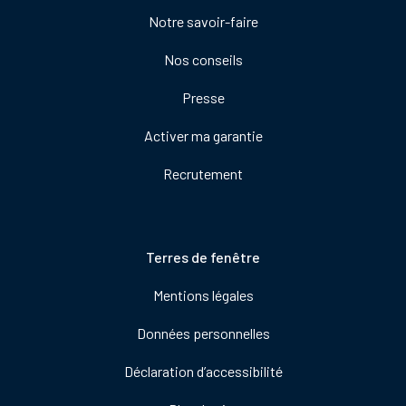
colonne
Notre savoir-faire
de
droite
Nos conseils
Presse
Activer ma garantie
Recrutement
Pied
Terres de fenêtre
de
Mentions légales
page
Données personnelles
Déclaration d’accessibilité