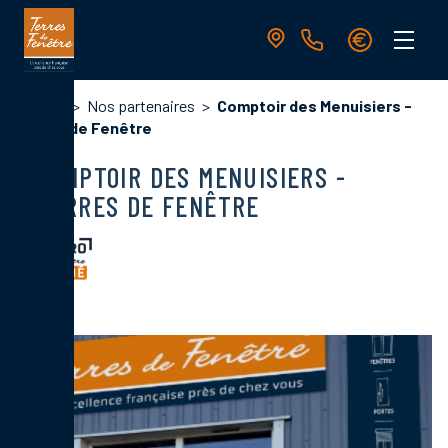
Aller
au
contenu
principal
Navigation
Fil
Accueil
Nos partenaires
Comptoir des Menuisiers -
principale
d'Ariane
Terres de Fenêtre
COMPTOIR DES MENUISIERS -
TERRES DE FENÊTRE