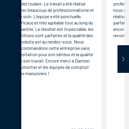
volet roulant. Le travail a été réalisé
professi
avec beaucoup de professionnalisme et
nous ac
de soin. L’équipe a été ponctuelle,
réalisat
efficace et très agréable tout au long du
parfaite
chantier. Le résultat est impeccable, les
encore po
finitions sont parfaites et la qualité des
recomma
produits est au rendez-vous. Nous
recommandons cette entreprise sans
hésitation pour son sérieux et la qualité
de son travail. Encore merci à Damien
Dumortier et les équipes de comptoir
des menuisiers !