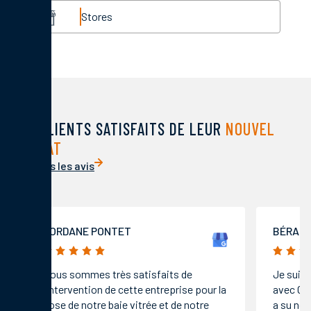
Stores
DES CLIENTS SATISFAITS DE LEUR
NOUVEL
HABITAT
Voir tous les avis
JORDANE PONTET
BÉRAN
5/5
5/5
Nous sommes très satisfaits de
Je suis 
l’intervention de cette entreprise pour la
avec Co
pose de notre baie vitrée et de notre
a su nou