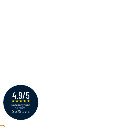
4.9/5
★
★
★
★
★
Note moyenne
du réseau
2579 avis