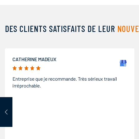
DES CLIENTS SATISFAITS DE LEUR
NOUVE
P CHRIST
5/5
À toute l'équipe Bâti innov ,merci pour la qualité de
votre travail et pour votre réactivité, aussi bien lors de
notre premier contact pour la prise de rdv que pour la
mise en œuvre et la pose de mes menuiseries. Je peux
que recommander votre entreprise.