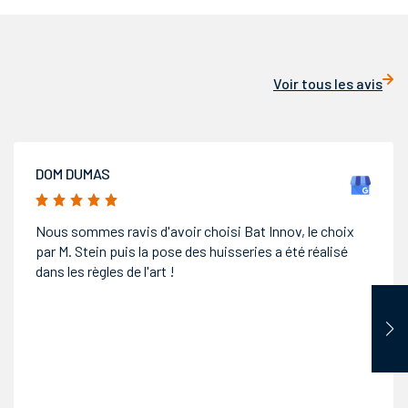
Voir tous les avis
MAXIME LEGRIX
5/5
Un grand merci à toute l’équipe de Bâti Innov, Que ce
soit en matière d’écoute et de conseil ainsi qu’un SAV
efficace : -Les délais pour la pose de mes menuiseries
(portes & fenêtres) furent rapides. -La pose bien faite, -
La qualité des matériaux utilisés rien à redire ! -Puis, un
SAV très à l’écoute et disponible même une fois facture
acquittée. Si un jour je ne nécessite d’autres travaux du
même type, je me ferai un plaisir de repasser par votre
entreprise. Je conseille vivement Bâti Innov. Merci