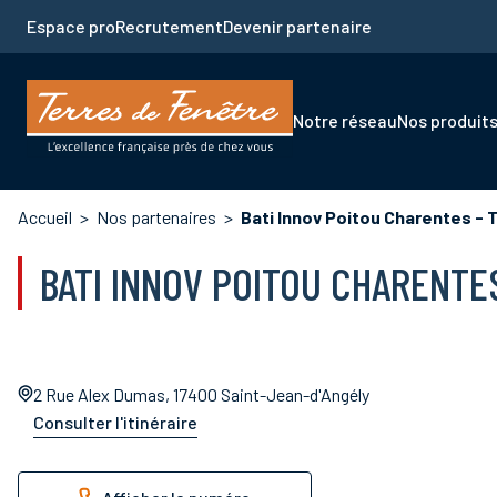
Aller
Espace pro
Recrutement
Devenir partenaire
au
contenu
principal
Navigation
Notre réseau
Nos produit
principale
Fil
Accueil
Nos partenaires
Bati Innov Poitou Charentes - 
d'Ariane
BATI INNOV POITOU CHARENTE
2 Rue Alex Dumas, 17400 Saint-Jean-d'Angély
Consulter l'itinéraire