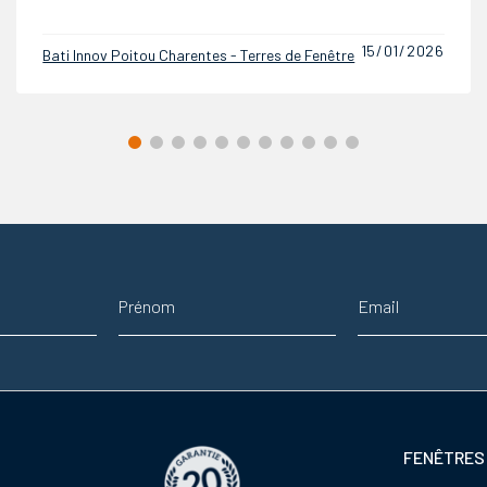
18/12/2025
Bati Innov Poitou Charentes - Terres de Fenêtre
Prénom
Adresse email
Footer
FENÊTRES
colonne