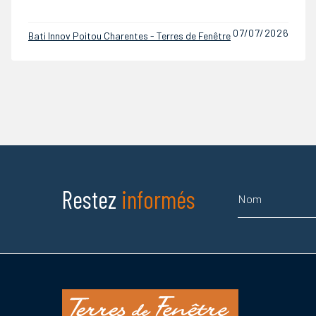
15/01/2026
Bati Innov Poitou Charentes - Terres de Fenêtre
Nom
Restez
informés