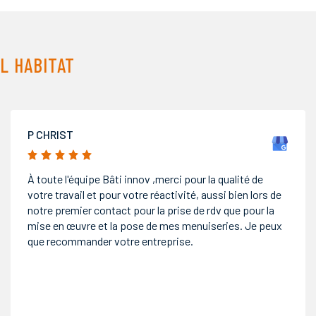
L HABITAT
DOM DUMAS
5/5
Nous sommes ravis d'avoir choisi Bat Innov, le choix
par M. Stein puis la pose des huisseries a été réalisé
dans les règles de l'art !