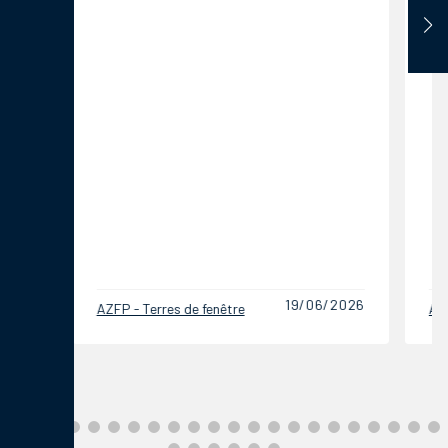
professi
vivemen
19/06/2026
AZFP - Terres de fenêtre
AZFP - T