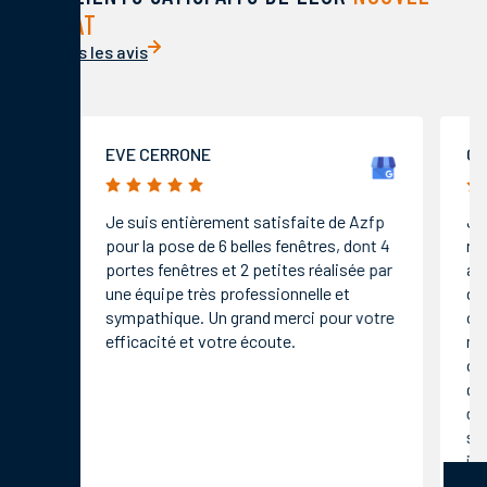
HABITAT
Voir tous les avis
EVE CERRONE
COCO K
5/5
5/5
Je suis entièrement satisfaite de Azfp
J ai fai
pour la pose de 6 belles fenêtres, dont 4
remplac
portes fenêtres et 2 petites réalisée par
ainsi qu
une équipe très professionnelle et
de mon d
sympathique. Un grand merci pour votre
contact 
efficacité et votre écoute.
métrage 
contacts
qui s es
disponib
sont int
installat
remercie