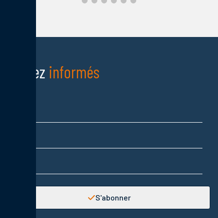
Restez
informés
Nom
Prénom
Adresse email
S'abonner