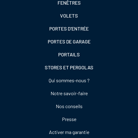
Footer
FENÊTRES
colonne
VOLETS
de
gauche
PORTES D'ENTRÉE
PORTES DE GARAGE
PORTAILS
STORES ET PERGOLAS
Footer
Qui sommes-nous ?
colonne
Notre savoir-faire
de
droite
Nos conseils
Presse
Activer ma garantie