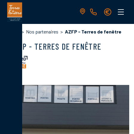
Aller
au
contenu
principal
Navigation
Fil
Accueil
Nos partenaires
AZFP - Terres de fenêtre
principale
d'Ariane
AZFP - TERRES DE FENÊTRE