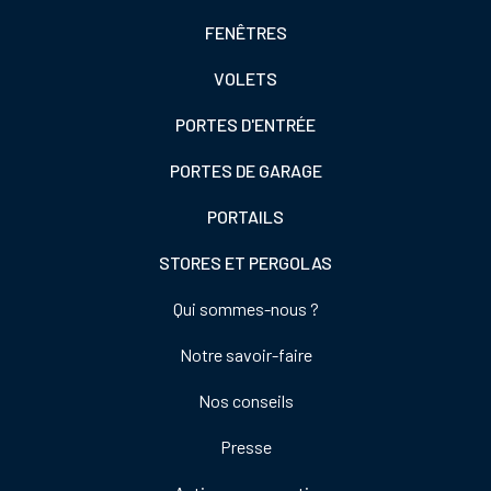
Footer
FENÊTRES
colonne
VOLETS
de
gauche
PORTES D'ENTRÉE
PORTES DE GARAGE
PORTAILS
STORES ET PERGOLAS
Footer
Qui sommes-nous ?
colonne
Notre savoir-faire
de
droite
Nos conseils
Presse