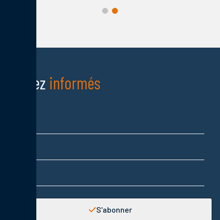
Restez
informés
Nom
Prénom
Adresse email
S'abonner