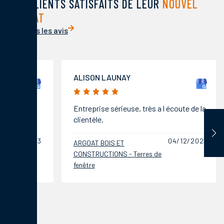
DES CLIENTS SATISFAITS DE LEUR
NOUVEL
HABITAT
Voir tous les avis
ALISON LAUNAY
MORGA
5/5
5/5
Entreprise sérieuse, très a l écoute de la
Très pr
clientèle.
04/12/2023
ARGOAT BOIS ET
ARGOAT 
CONSTRUCTIONS - Terres de
CONSTRU
fenêtre
fenêtre