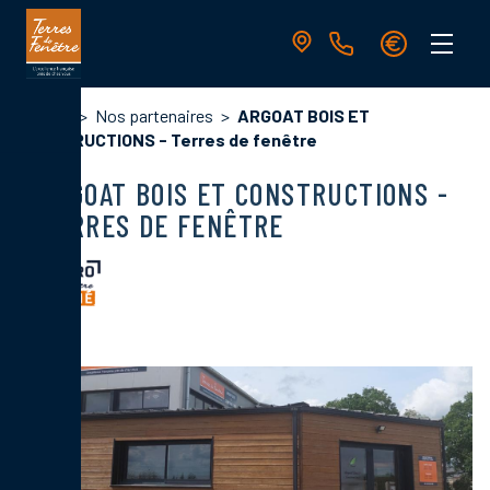
Aller
au
contenu
principal
Navigation
Fil
Accueil
Nos partenaires
ARGOAT BOIS ET
principale
d'Ariane
CONSTRUCTIONS - Terres de fenêtre
ARGOAT BOIS ET CONSTRUCTIONS -
TERRES DE FENÊTRE