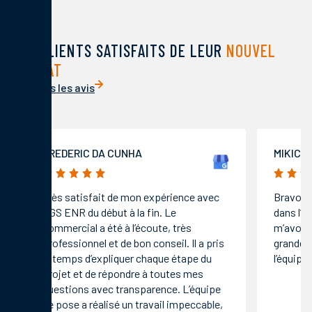
DES CLIENTS SATISFAITS DE LEUR
NOUVEL
HABITAT
Voir tous les avis
FREDERIC DA CUNHA
MIKIC 
5/5
5/5
Très satisfait de mon expérience avec
Bravo a 
AGS ENR du début à la fin. Le
dans l’e
commercial a été à l’écoute, très
m’avoir 
professionnel et de bon conseil. Il a pris
grande q
le temps d’expliquer chaque étape du
l’équipe.
projet et de répondre à toutes mes
questions avec transparence. L’équipe
de pose a réalisé un travail impeccable,