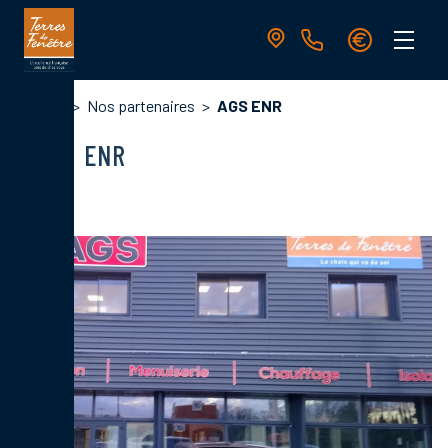
Aller
au
contenu
principal
Navigation
Fil
Accueil
Nos partenaires
AGS ENR
principale
d'Ariane
AGS ENR