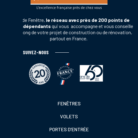
Terres de Fenêtre,
le réseau avec près de 200 points de
vente indépendants
qui vous accompagne et vous conseille
tout au long de votre projet de construction ou de rénovation,
partout en France.
SUIVEZ-NOUS
Footer
FENÊTRES
colonne
VOLETS
de
gauche
PORTES D'ENTRÉE