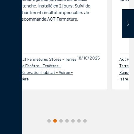
étanche. Installé en 2 jours. Suivi de
chantier et résultat impeccable. Je
recommande ACT Fermeture.
18/10/2025
Act Fermetures Stores - Terres
Act Ferm
de Fenêtre - Fenêtres -
Terres de
Rénovation habitat - Voiron -
Rénovatio
Isère
Isère