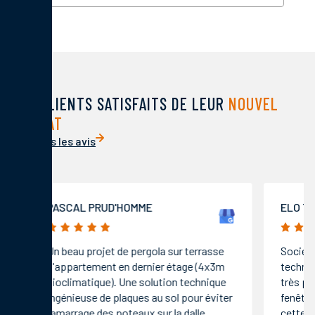
DES CLIENTS SATISFAITS DE LEUR
NOUVEL
HABITAT
Voir tous les avis
PASCAL PRUD'HOMME
ELO T.K
5/5
5/5
Un beau projet de pergola sur terrasse
Société 
d'appartement en dernier étage (4x3m
technic
bioclimatique). Une solution technique
très pro
ingénieuse de plaques au sol pour éviter
fenêtre
l’amarrage des poteaux sur la dalle
cette s