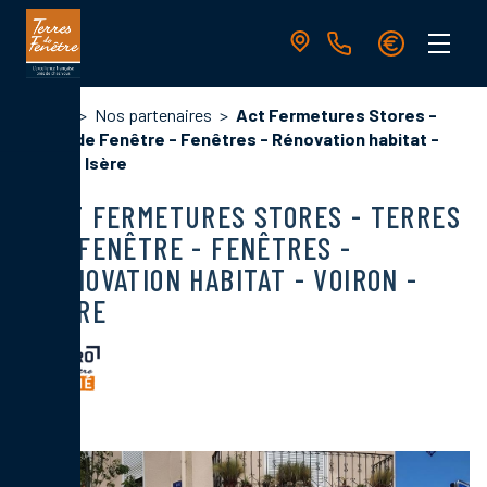
Aller
au
contenu
principal
Navigation
Fil
Accueil
Nos partenaires
Act Fermetures Stores -
principale
d'Ariane
Terres de Fenêtre - Fenêtres - Rénovation habitat -
Voiron - Isère
ACT FERMETURES STORES - TERRES
DE FENÊTRE - FENÊTRES -
RÉNOVATION HABITAT - VOIRON -
ISÈRE