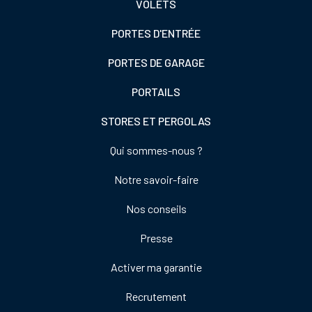
VOLETS
de
gauche
PORTES D'ENTRÉE
PORTES DE GARAGE
PORTAILS
STORES ET PERGOLAS
Footer
Qui sommes-nous ?
colonne
Notre savoir-faire
de
droite
Nos conseils
Presse
Activer ma garantie
Recrutement