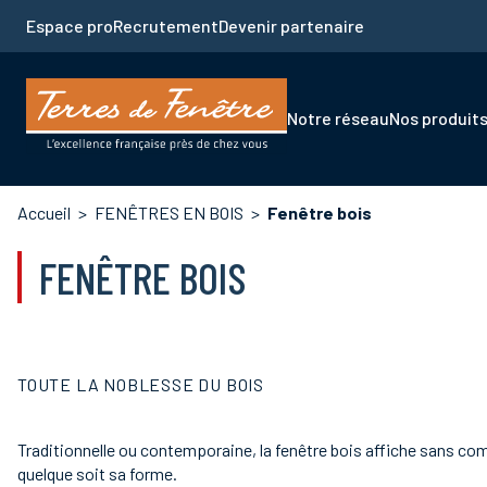
Aller
Espace pro
Recrutement
Devenir partenaire
au
contenu
principal
Navigation
Notre réseau
Nos produit
principale
Fil
Accueil
FENÊTRES EN BOIS
Fenêtre bois
d'Ariane
FENÊTRE BOIS
TOUTE LA NOBLESSE DU BOIS
Traditionnelle ou contemporaine, la fenêtre bois affiche sans c
quelque soit sa forme.