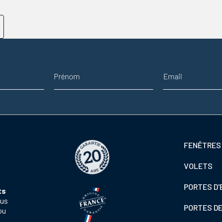
Prénom
Adresse email
Footer
FENÊTRES
colonne
VOLETS
de
gauche
PORTES D'
ts
ous
PORTES D
ou