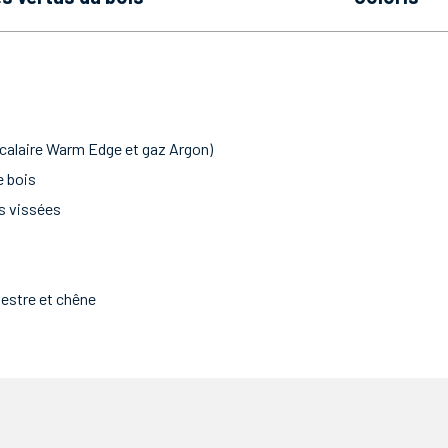
ercalaire Warm Edge et gaz Argon)
e bois
s vissées
vestre et chêne