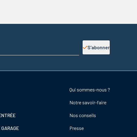
S'abonner
Footer
Qui sommes-nous ?
colonne
Notre savoir-faire
de
droite
ENTRÉE
Nos conseils
E GARAGE
Presse