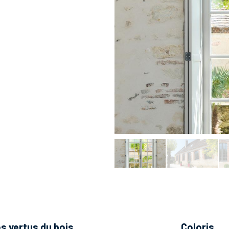
es vertus du bois
coloris