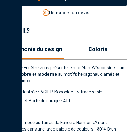
Demander un devis
DÉTAILS
l'harmonie du design
coloris
Terres de Fenêtre vous présente le modèle « Wisconsin » : un
design
sobre
et
moderne
au motifs hexagonaux lamés et
décor Alunox.
Porte d’entrée : ACIER Monobloc + vitrage sablé
Portail et Porte de garage : ALU
Tous nos modèles Terres de Fenêtre Harmonie® sont
déclinables dans une large palette de couleurs : 8014 Brun