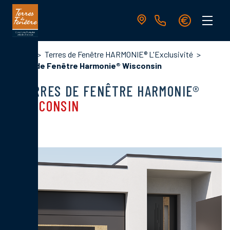
Aller
au
contenu
principal
Navigation
Fil
Accueil
Terres de Fenêtre HARMONIE® L'Exclusivité
principale
d'Ariane
Terres de Fenêtre Harmonie® Wisconsin
TERRES DE FENÊTRE HARMONIE®
WISCONSIN