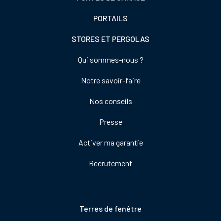
PORTAILS
STORES ET PERGOLAS
Footer
Qui sommes-nous ?
colonne
Notre savoir-faire
de
droite
Nos conseils
Presse
Activer ma garantie
Recrutement
Pied
Terres de fenêtre
de