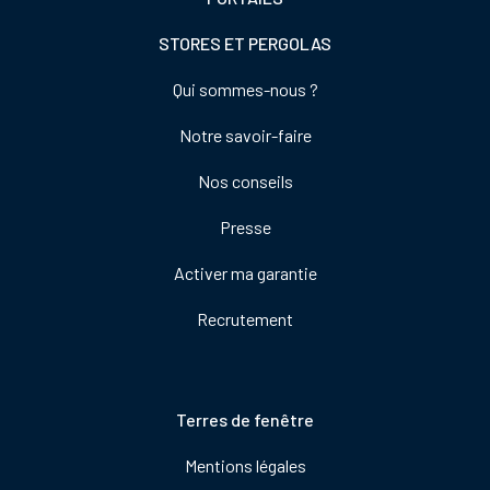
STORES ET PERGOLAS
Footer
Qui sommes-nous ?
colonne
Notre savoir-faire
de
droite
Nos conseils
Presse
Activer ma garantie
Recrutement
Pied
Terres de fenêtre
de
Mentions légales
page