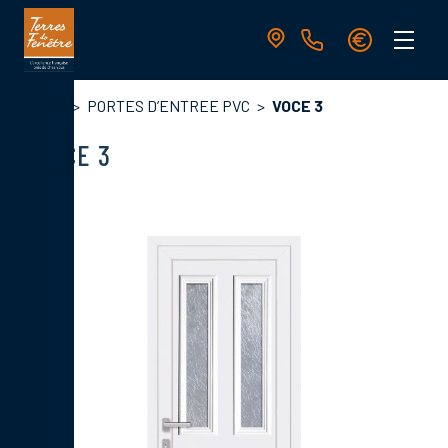
Aller
au
contenu
principal
Navigation
Fil
Accueil
PORTES D’ENTREE PVC
VOCE 3
principale
d'Ariane
VOCE 3