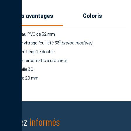
les avantages
coloris
Panneau PVC de 32 mm
Double vitrage feuilleté 33²
(selon modèle)
Poignée béquille double
Serrure fercomatic à crochets
Paumelle 3D
Seuil de 20 mm
Restez
informés