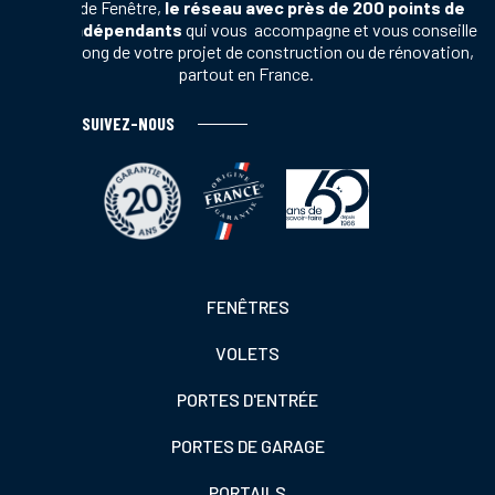
Terres de Fenêtre,
le réseau avec près de 200 points de
vente indépendants
qui vous accompagne et vous conseille
tout au long de votre projet de construction ou de rénovation,
partout en France.
SUIVEZ-NOUS
Footer
FENÊTRES
colonne
VOLETS
de
gauche
PORTES D'ENTRÉE
PORTES DE GARAGE
PORTAILS