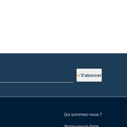
S'abonner
Footer
Qui sommes-nous ?
colonne
Notre savoir-faire
de