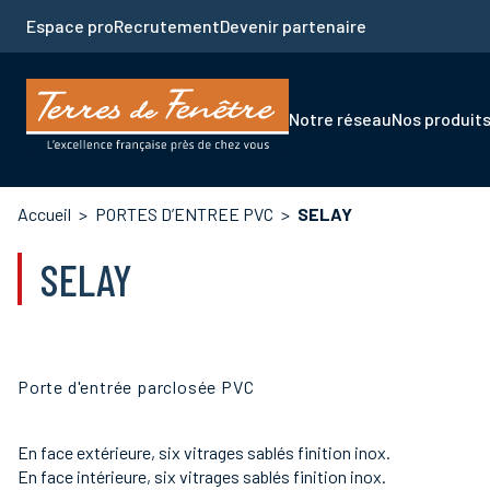
Aller
Espace pro
Recrutement
Devenir partenaire
au
contenu
principal
Navigation
Notre réseau
Nos produit
principale
Fil
Accueil
PORTES D’ENTREE PVC
SELAY
d'Ariane
SELAY
Porte d'entrée parclosée PVC
En face extérieure, six vitrages sablés finition inox.
En face intérieure, six vitrages sablés finition inox.