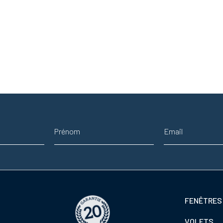
Prénom
Adresse email
Footer
FENÊTRES
colonne
VOLETS
de