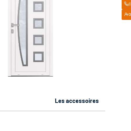
C
D
les accessoires