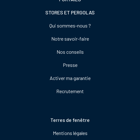
STORES ET PERGOLAS
Footer
Qui sommes-nous ?
colonne
Notre savoir-faire
de
droite
Nos conseils
Presse
Activer ma garantie
Recrutement
Pied
Terres de fenêtre
de
Mentions légales
page