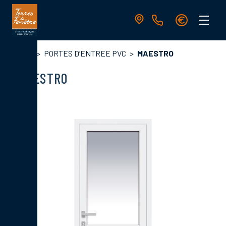
Aller
au
contenu
principal
Navigation
Fil
Accueil
PORTES D’ENTREE PVC
MAESTRO
principale
d'Ariane
MAESTRO