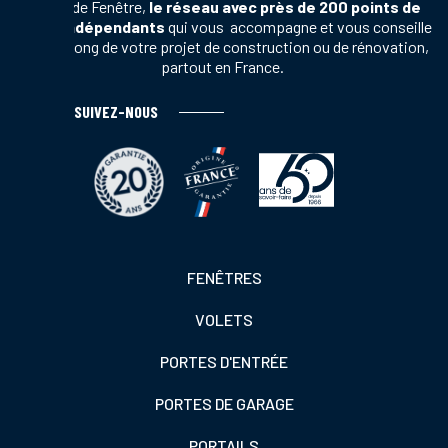
Terres de Fenêtre,
le réseau avec près de 200 points de
vente indépendants
qui vous accompagne et vous conseille
tout au long de votre projet de construction ou de rénovation,
partout en France.
SUIVEZ-NOUS
Footer
FENÊTRES
colonne
VOLETS
de
gauche
PORTES D'ENTRÉE
PORTES DE GARAGE
PORTAILS