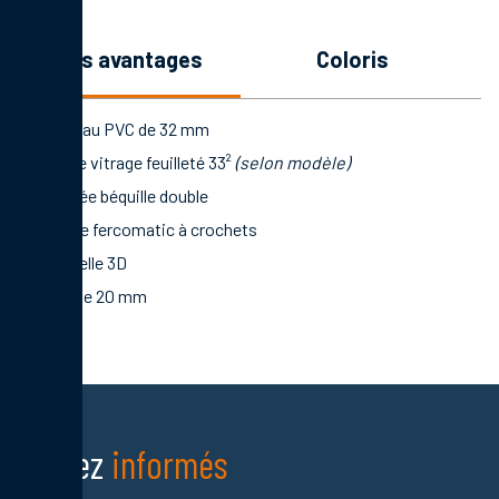
les avantages
coloris
Panneau PVC de 32 mm
Double vitrage feuilleté 33²
(selon modèle)
Poignée béquille double
Serrure fercomatic à crochets
Paumelle 3D
Seuil de 20 mm
Restez
informés