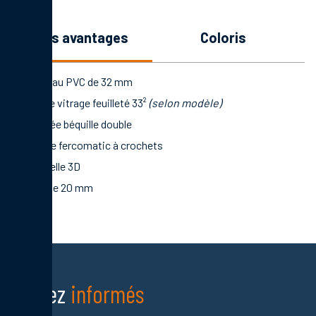
les avantages
coloris
Panneau PVC de 32 mm
Double vitrage feuilleté 33²
(selon modèle)
Poignée béquille double
Serrure fercomatic à crochets
Paumelle 3D
Seuil de 20 mm
Restez
informés