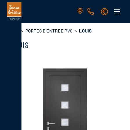
Aller
au
contenu
principal
Navigation
Fil
Accueil
PORTES D’ENTREE PVC
LOUIS
principale
d'Ariane
LOUIS