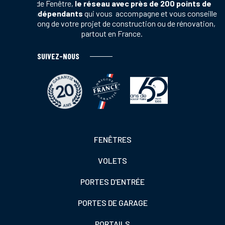
Terres de Fenêtre,
le réseau avec près de 200 points de
vente indépendants
qui vous accompagne et vous conseille
tout au long de votre projet de construction ou de rénovation,
partout en France.
SUIVEZ-NOUS
Footer
FENÊTRES
colonne
VOLETS
de
gauche
PORTES D'ENTRÉE
PORTES DE GARAGE
PORTAILS