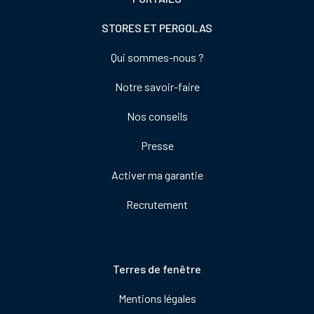
STORES ET PERGOLAS
Footer
Qui sommes-nous ?
colonne
Notre savoir-faire
de
droite
Nos conseils
Presse
Activer ma garantie
Recrutement
Pied
Terres de fenêtre
de
Mentions légales
page