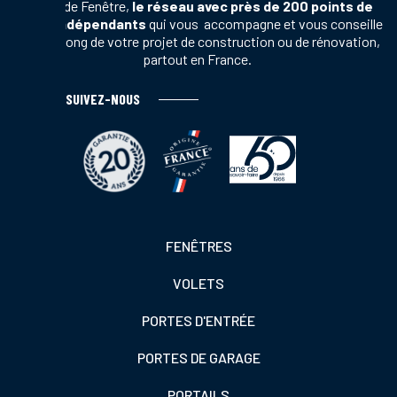
Terres de Fenêtre,
le réseau avec près de 200 points de
vente indépendants
qui vous accompagne et vous conseille
tout au long de votre projet de construction ou de rénovation,
partout en France.
SUIVEZ-NOUS
Footer
FENÊTRES
colonne
VOLETS
de
gauche
PORTES D'ENTRÉE
PORTES DE GARAGE
PORTAILS