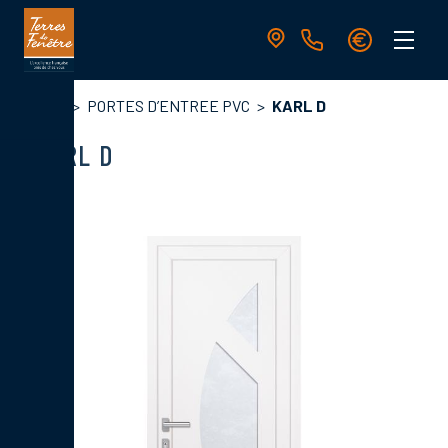
Aller
au
contenu
principal
Navigation
Fil
Accueil
PORTES D’ENTREE PVC
KARL D
principale
d'Ariane
KARL D