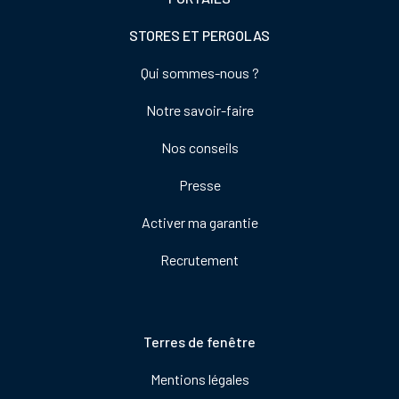
STORES ET PERGOLAS
Footer
Qui sommes-nous ?
colonne
Notre savoir-faire
de
droite
Nos conseils
Presse
Activer ma garantie
Recrutement
Pied
Terres de fenêtre
de
Mentions légales
page