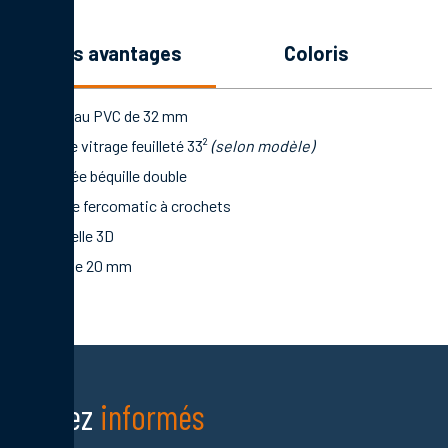
les avantages
coloris
Panneau PVC de 32 mm
Double vitrage feuilleté 33²
(selon modèle)
Poignée béquille double
Serrure fercomatic à crochets
Paumelle 3D
Seuil de 20 mm
Restez
informés