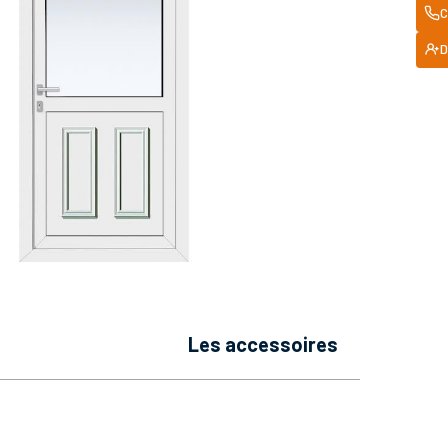
C
D
les accessoires