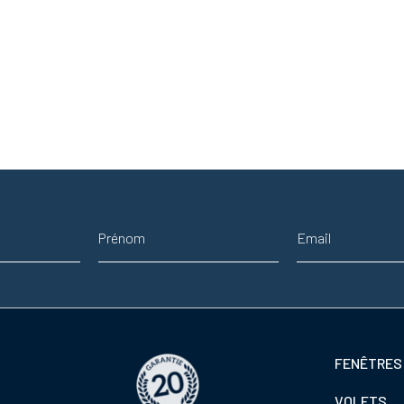
Prénom
Adresse email
Footer
FENÊTRES
colonne
VOLETS
de