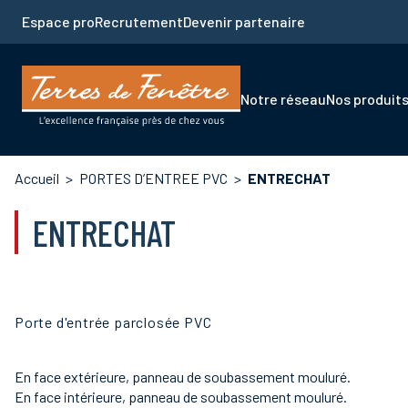
Aller
Espace pro
Recrutement
Devenir partenaire
au
contenu
principal
Navigation
Notre réseau
Nos produit
principale
Fil
Accueil
PORTES D’ENTREE PVC
ENTRECHAT
d'Ariane
ENTRECHAT
Porte d'entrée parclosée PVC
En face extérieure, panneau de soubassement mouluré.
En face intérieure, panneau de soubassement mouluré.