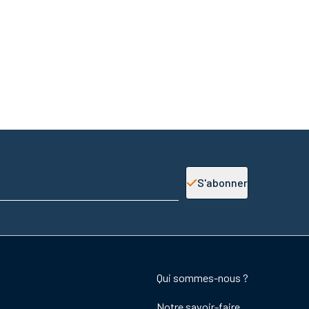
S'abonner
Footer
Qui sommes-nous ?
colonne
Notre savoir-faire
de