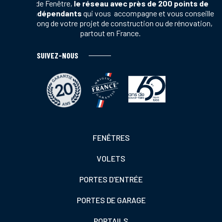
Terres de Fenêtre,
le réseau avec près de 200 points de
vente indépendants
qui vous accompagne et vous conseille
tout au long de votre projet de construction ou de rénovation,
partout en France.
SUIVEZ-NOUS
Footer
FENÊTRES
colonne
VOLETS
de
gauche
PORTES D'ENTRÉE
PORTES DE GARAGE
PORTAILS