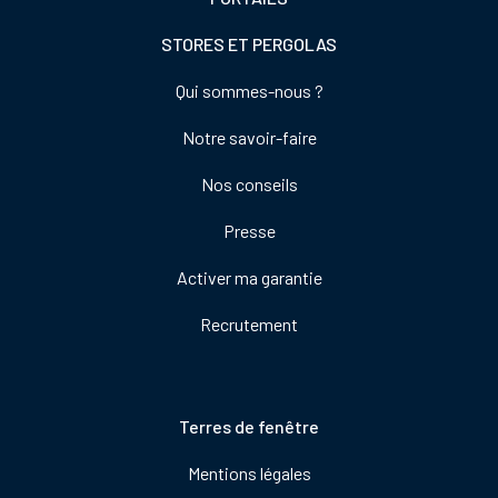
STORES ET PERGOLAS
Footer
Qui sommes-nous ?
colonne
Notre savoir-faire
de
droite
Nos conseils
Presse
Activer ma garantie
Recrutement
Pied
Terres de fenêtre
de
Mentions légales
page