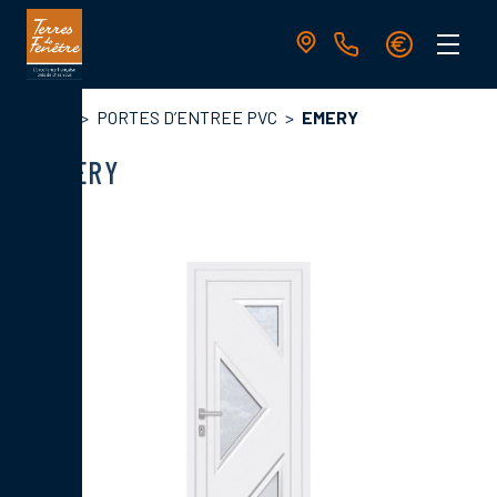
Aller
au
contenu
principal
Navigation
Fil
Accueil
PORTES D’ENTREE PVC
EMERY
principale
d'Ariane
EMERY