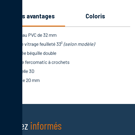
les avantages
coloris
Panneau PVC de 32 mm
Double vitrage feuilleté 33²
(selon modèle)
Poignée béquille double
Serrure fercomatic à crochets
Paumelle 3D
Seuil de 20 mm
Restez
informés