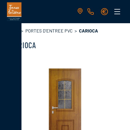
Aller
au
contenu
principal
Navigation
Fil
Accueil
PORTES D’ENTREE PVC
CARIOCA
principale
d'Ariane
CARIOCA