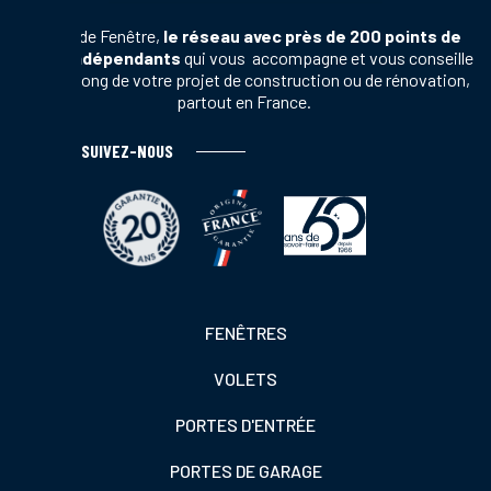
Terres de Fenêtre,
le réseau avec près de 200 points de
vente indépendants
qui vous accompagne et vous conseille
tout au long de votre projet de construction ou de rénovation,
partout en France.
SUIVEZ-NOUS
Footer
FENÊTRES
colonne
VOLETS
de
gauche
PORTES D'ENTRÉE
PORTES DE GARAGE