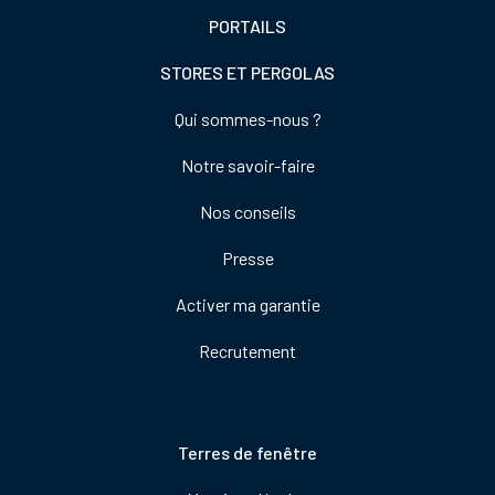
PORTAILS
STORES ET PERGOLAS
Footer
Qui sommes-nous ?
colonne
Notre savoir-faire
de
droite
Nos conseils
Presse
Activer ma garantie
Recrutement
Pied
Terres de fenêtre
de