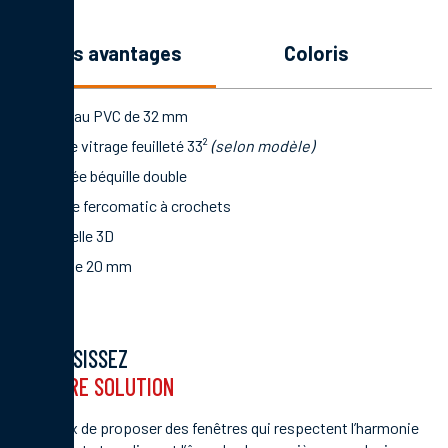
les avantages
coloris
Panneau PVC de 32 mm
Double vitrage feuilleté 33²
(selon modèle)
Poignée béquille double
Serrure fercomatic à crochets
Paumelle 3D
Seuil de 20 mm
CHOISISSEZ
VOTRE SOLUTION
Soucieux de proposer des fenêtres qui respectent l’harmonie