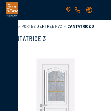
Aller
au
contenu
principal
Navigation
Fil
Accueil
PORTES D’ENTREE PVC
CANTATRICE 3
principale
d'Ariane
CANTATRICE 3