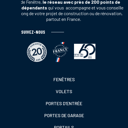
Terres de Fenêtre,
le réseau avec près de 200 points de
vente indépendants
qui vous accompagne et vous conseille
tout au long de votre projet de construction ou de rénovation,
partout en France.
SUIVEZ-NOUS
Footer
FENÊTRES
colonne
VOLETS
de
gauche
PORTES D'ENTRÉE
PORTES DE GARAGE
PORTAILS