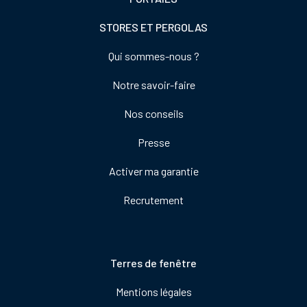
STORES ET PERGOLAS
Footer
Qui sommes-nous ?
colonne
Notre savoir-faire
de
droite
Nos conseils
Presse
Activer ma garantie
Recrutement
Pied
Terres de fenêtre
de
Mentions légales
page