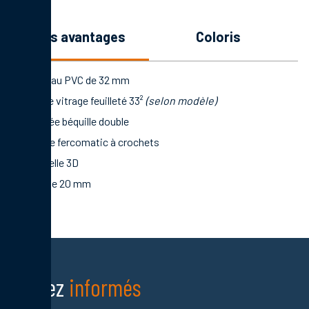
les avantages
coloris
Panneau PVC de 32 mm
Double vitrage feuilleté 33²
(selon modèle)
Poignée béquille double
Serrure fercomatic à crochets
Paumelle 3D
Seuil de 20 mm
Restez
informés