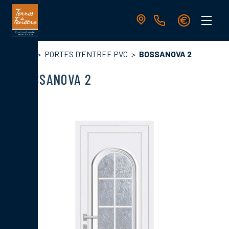
Aller
au
contenu
principal
Navigation
Fil
Accueil
PORTES D’ENTREE PVC
BOSSANOVA 2
principale
d'Ariane
BOSSANOVA 2