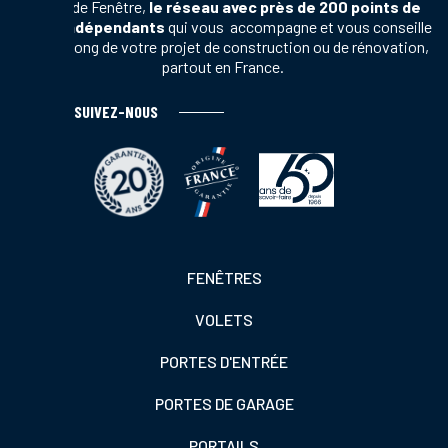
Terres de Fenêtre,
le réseau avec près de 200 points de
vente indépendants
qui vous accompagne et vous conseille
tout au long de votre projet de construction ou de rénovation,
partout en France.
SUIVEZ-NOUS
Footer
FENÊTRES
colonne
VOLETS
de
gauche
PORTES D'ENTRÉE
PORTES DE GARAGE
PORTAILS