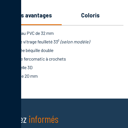
les avantages
coloris
Panneau PVC de 32 mm
Double vitrage feuilleté 33²
(selon modèle)
Poignée béquille double
Serrure fercomatic à crochets
Paumelle 3D
Seuil de 20 mm
Restez
informés