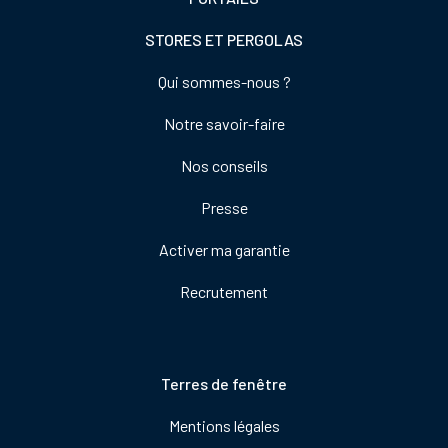
STORES ET PERGOLAS
Footer
Qui sommes-nous ?
colonne
Notre savoir-faire
de
droite
Nos conseils
Presse
Activer ma garantie
Recrutement
Pied
Terres de fenêtre
de
Mentions légales
page