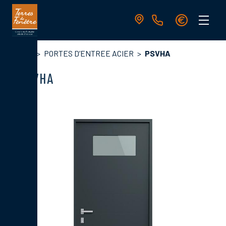
Aller
au
contenu
principal
Navigation
Fil
Accueil
PORTES D’ENTREE ACIER
PSVHA
principale
d'Ariane
PSVHA