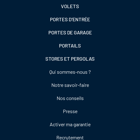
VOLETS
de
gauche
PORTES D'ENTRÉE
PORTES DE GARAGE
PORTAILS
STORES ET PERGOLAS
Footer
Qui sommes-nous ?
colonne
Notre savoir-faire
de
droite
Nos conseils
Presse
Activer ma garantie
Recrutement