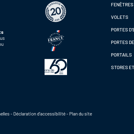
Footer
FENÊTRES
colonne
VOLETS
de
gauche
PORTES D'
ts
ous
PORTES D
ou
PORTAILS
STORES E
elles
Déclaration d’accessibilité
Plan du site