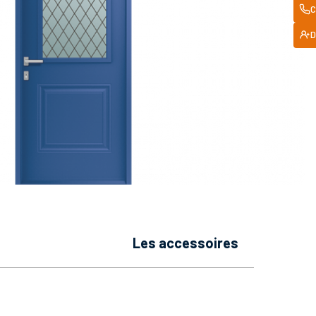
C
D
les accessoires