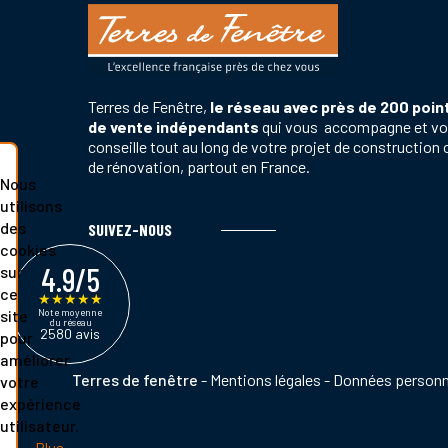
Terres de Fenêtre,
le réseau avec près de 200 poin
de vente indépendants
qui vous accompagne et v
conseille tout au long de votre projet de construction 
de rénovation, partout en France.
Nous
utilisons
des
SUIVEZ-NOUS
cookies
4.9/5
sur
ce
★
★
★
★
★
Note moyenne
site
du réseau
2580 avis
pour
améliorer
Pied
Terres de fenêtre
Mentions légales
Données personn
votre
de
expérience
page
utilisateur.
Plus