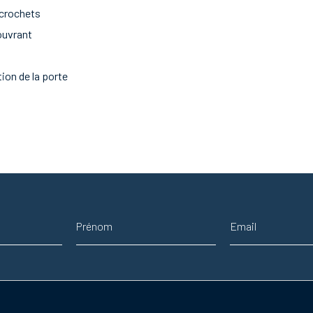
 crochets
ouvrant
ion de la porte
Prénom
Adresse email