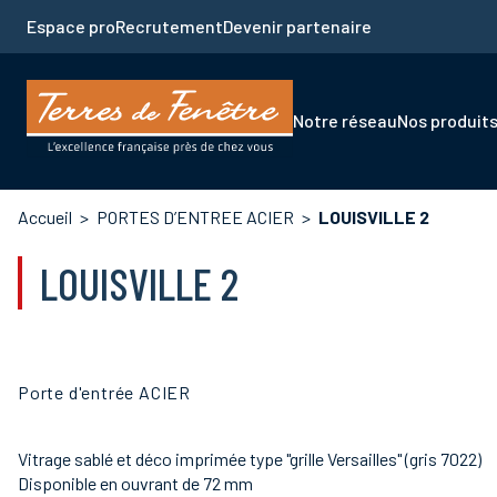
Aller
Espace pro
Recrutement
Devenir partenaire
au
contenu
principal
Navigation
Notre réseau
Nos produit
principale
Fil
Accueil
PORTES D’ENTREE ACIER
LOUISVILLE 2
d'Ariane
LOUISVILLE 2
Porte d'entrée ACIER
Vitrage sablé et déco imprimée type "grille Versailles" (gris 7022)
Disponible en ouvrant de 72 mm