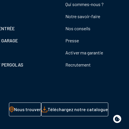
Footer
Qui sommes-nous ?
colonne
Notre savoir-faire
de
droite
ENTRÉE
Nos conseils
E GARAGE
Presse
Activer ma garantie
T PERGOLAS
Recrutement
Nous trouver
Téléchargez notre catalogue
Paramè
de