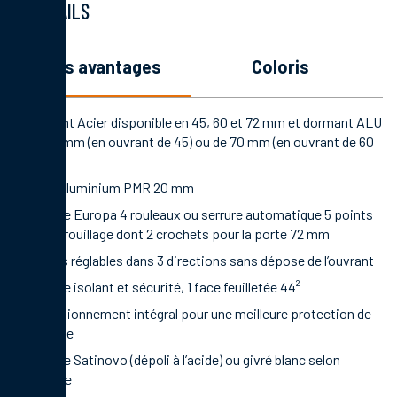
DÉTAILS
les avantages
coloris
Ouvrant Acier disponible en 45, 60 et 72 mm et dormant ALU
de 56 mm (en ouvrant de 45) ou de 70 mm (en ouvrant de 60
ou 72)
Seuil aluminium PMR 20 mm
Serrure Europa 4 rouleaux ou serrure automatique 5 points
de verrouillage dont 2 crochets pour la porte 72 mm
Fiches réglables dans 3 directions sans dépose de l’ouvrant
Vitrage isolant et sécurité, 1 face feuilletée 44²
Conditionnement intégral pour une meilleure protection de
la porte
Vitrage Satinovo (dépoli à l’acide) ou givré blanc selon
modèle