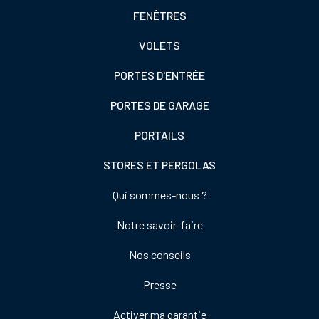
Footer
FENÊTRES
colonne
VOLETS
de
gauche
PORTES D'ENTRÉE
PORTES DE GARAGE
PORTAILS
STORES ET PERGOLAS
Footer
Qui sommes-nous ?
colonne
Notre savoir-faire
de
droite
Nos conseils
Presse
Activer ma garantie