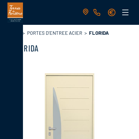
Aller
au
contenu
principal
Navigation
Fil
Accueil
PORTES D’ENTREE ACIER
FLORIDA
principale
d'Ariane
FLORIDA