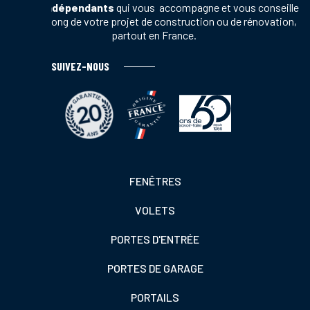
vente indépendants
qui vous accompagne et vous conseille
tout au long de votre projet de construction ou de rénovation,
partout en France.
SUIVEZ-NOUS
Footer
FENÊTRES
colonne
VOLETS
de
gauche
PORTES D'ENTRÉE
PORTES DE GARAGE
PORTAILS