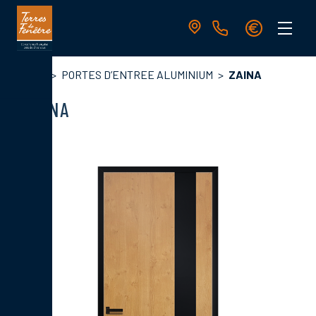
Aller
au
contenu
principal
Navigation
Fil
Accueil
PORTES D’ENTREE ALUMINIUM
ZAINA
principale
d'Ariane
ZAINA