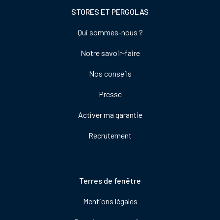
STORES ET PERGOLAS
Footer
Qui sommes-nous ?
colonne
Notre savoir-faire
de
droite
Nos conseils
Presse
Activer ma garantie
Recrutement
Pied
Terres de fenêtre
de
Mentions légales
page