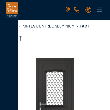
Aller
au
contenu
principal
Navigation
Fil
Accueil
PORTES D’ENTREE ALUMINIUM
TACT
principale
d'Ariane
TACT