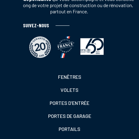
tout au long de votre projet de construction ou de rénovation,
partout en France.
SUIVEZ-NOUS
Footer
FENÊTRES
colonne
VOLETS
de
gauche
PORTES D'ENTRÉE
PORTES DE GARAGE
PORTAILS