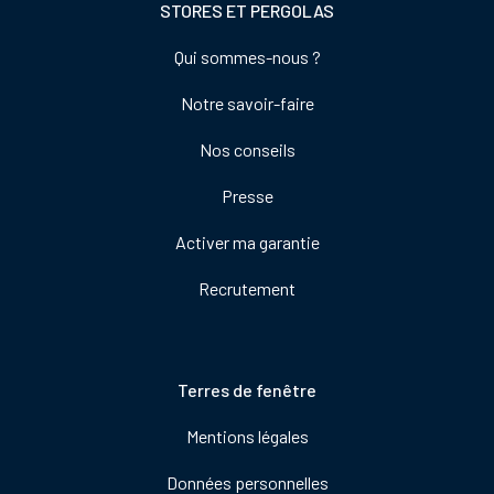
STORES ET PERGOLAS
Footer
Qui sommes-nous ?
colonne
Notre savoir-faire
de
droite
Nos conseils
Presse
Activer ma garantie
Recrutement
Pied
Terres de fenêtre
de
Mentions légales
page
Données personnelles