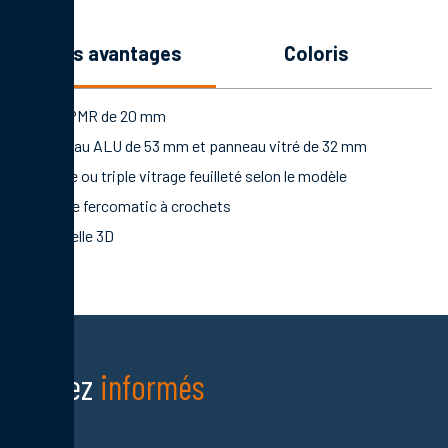
les avantages
coloris
Seuil PMR de 20 mm
Panneau ALU de 53 mm et panneau vitré de 32 mm
Double ou triple vitrage feuilleté selon le modèle
Serrure fercomatic à crochets
Paumelle 3D
Restez
informés
Nom