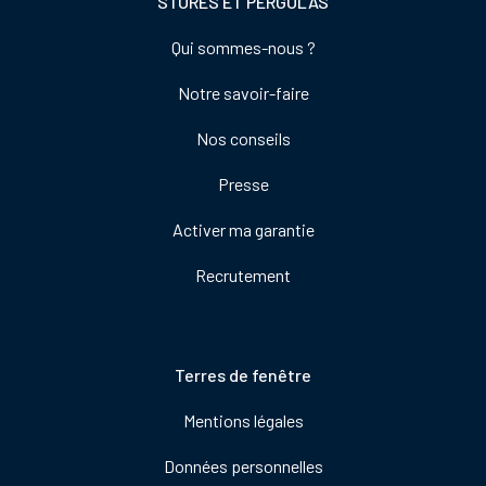
STORES ET PERGOLAS
Footer
Qui sommes-nous ?
colonne
Notre savoir-faire
de
droite
Nos conseils
Presse
Activer ma garantie
Recrutement
Pied
Terres de fenêtre
de
Mentions légales
page
Données personnelles