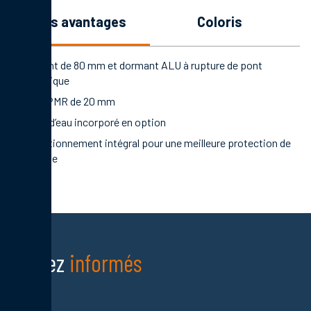
les avantages
coloris
Ouvrant de 80 mm et dormant ALU à rupture de pont
thermique
Seuil PMR de 20 mm
Rejet d’eau incorporé en option
Conditionnement intégral pour une meilleure protection de
la porte
Restez
informés
Nom