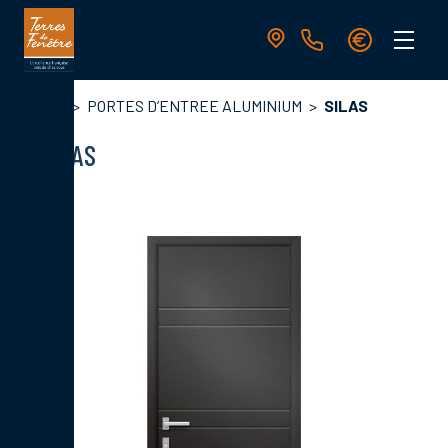
Aller
au
contenu
principal
Navigation
Fil
Accueil
PORTES D’ENTREE ALUMINIUM
SILAS
principale
d'Ariane
SILAS