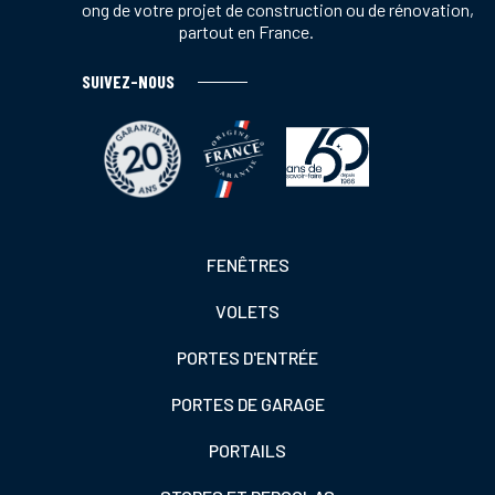
tout au long de votre projet de construction ou de rénovation,
partout en France.
SUIVEZ-NOUS
Footer
FENÊTRES
colonne
VOLETS
de
gauche
PORTES D'ENTRÉE
PORTES DE GARAGE
PORTAILS